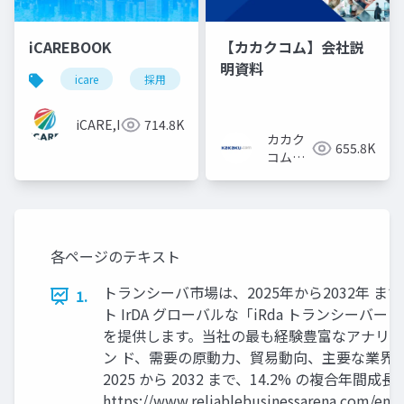
iCAREBOOK
【カカクコム】会社説
明資料
icare
採用
カルチャーデック
採用資料
iCARE,Inc
714.8K
カカク
655.8K
コム採
用担当
各ページのテキスト
トランシーバ市場は、2025年から2032年 ま
1.
ト IrDA グローバルな「iRda トランシ
を提供します。当社の最も経験豊富なアナリス
ン ド、需要の原動力、貿易動向、主要な業界ラ
2025 から 2032 まで、14.2% の複合
https://www.reliablebusinessaren