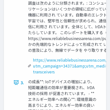
調査は次のように分類されます。: コンシューマ
リケーションはいくつかの領域に広がっていま
機器に利用され ています。自動車のエレクト
宇宙では、堅牢性と信頼性が求められ、通信シ
信に利用さ れています。全体として、IrDA
たらしています。 このレポートを購入する（シング
https://www.reliablebusinessar
かの先端的なトレンドによって形成されて います
の普及により、無線でデータを やり取りするニー
https://www.reliablebusinessarena.com/
utm_campaign=34371&amp;utm_medium
transceivers
の成長**: IoTデバイスの増加により、
3.
短距離通信の効率が重要視され、IrDA
技術の採用 が促進されています。 - **
エネルギー効率への関心**: 環境意識の
高まりにより、エネルギー効率の良い