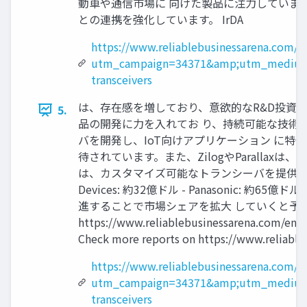
動車や通信市場に 向けた製品に注力しています。A
との連携を強化しています。 IrDA
https://www.reliablebusinessarena.com/e
utm_campaign=34371&amp;utm_medium
transceivers
は、存在感を増しており、意欲的なR&D投資を
5.
品の開発に力を入れてお り、持続可能な技術を使っ
バを開発し、IoT向けアプリケーション に特
待されています。また、ZilogやParallaxは、
は、カスタマイズ可能なトランシーバを提供 し、特定
Devices: 約32億ドル - Panasonic: 約
進することで市場シェアを拡大 していくと予想さ
https://www.reliablebusinessarena.c
Check more reports on https://www.reliable
https://www.reliablebusinessarena.com/e
utm_campaign=34371&amp;utm_medium
transceivers