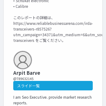
• Schukat electronic
• Calibre
このレポートの詳細は、
https://www.reliablebusinessarena.com/irda-
transceivers-r857526?
utm_campaign=34371&utm_medium=6&utm_source
transceivers
をご覧ください。
Arpit Barve
@789632145
スライド一覧
I am Seo Executive. provide market research
reports.