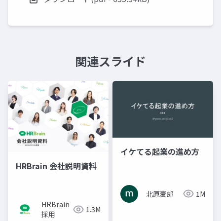
関連スライド
イケてる起業の進め方
HRBrain 会社説明資料
北原麦郎
1M
HRBrain
1.3M
採用