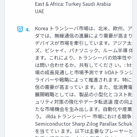
East & Africa: Turkey Saudi Arabia
UAE
Korea トランシーバ市場は、北米、欧州、
4.
ダでは、無線通信の進展により需要が高まり、
デバイスが市場を牽引しています。アジア太平
ズ、ビシャイ、パナソニック、ルーム半導 体
ます。これにより、トランシーバの効率性やコ
は問い合わせるか、共有してくださ い。: https://www.r
場の成長見通しと市場予測です IrDAトラン
ライバーや戦略によって推進されます。特に、
信の需要が高まってい ます。また、低消費電
展開戦略としては、製品の小型化とコスト削減
ュリティ対策の強化やデータ転送速 度の向上も
たな市場機会を生み出します。自動化や産業用
う。 iRda トランシーバー 市場における競争力のある状況です 
Semiconductor Sharp Zilog Paral
を当ててい ます。以下は主要なプレーヤーとそ