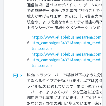
通信技術に基づいたデバイスで、データのワイ
での無線デー タ通信を効率的に行うことです。市
拡大が挙げられます。さらに、低消費電力や短
統合や、よ り高度なセキュリティ機能の導入が期
トランシーバー 市場セグメンテーション iRda
https://www.reliablebusinessarena.com/ir
utm_campaign=34371&amp;utm_medium
transceivers
https://www.reliablebusinessarena.com/e
utm_campaign=34371&amp;utm_medium
transceivers
iRda トランシーバー 市場は以下のように分類され
2.
て異なるタイプに分類されます。以下は各 速度帯の
ァイル転送 に適しています。主に小型デバイスでの
ーバーは、より多くのデータを迅速に送信でき
務用途でも重宝 されています。 3. **4-1
器などの分野での利用が増えています。速度の向