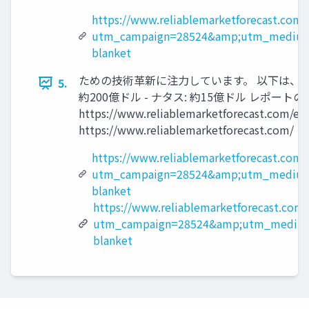
https://www.reliablemarketforecast.com/
utm_campaign=28524&amp;utm_medium
blanket
ための技術革新に注力しています。 以下は、いくつか
5.
約200億ドル - ナタス: 約15億ドル レポートの
https://www.reliablemarketforecast.
https://www.reliablemarketforecast.com/
https://www.reliablemarketforecast.com
utm_campaign=28524&amp;utm_medium
blanket
https://www.reliablemarketforecast.com/
utm_campaign=28524&amp;utm_medium
blanket