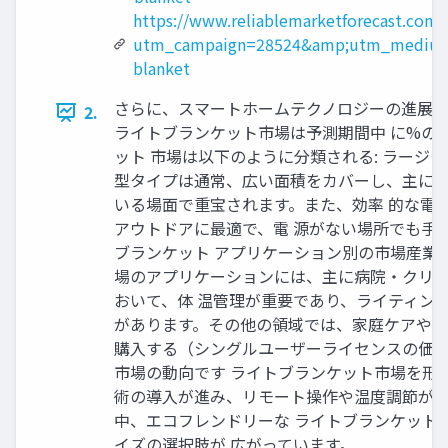
https://www.reliablemarketforecast.com
utm_campaign=28524&amp;utm_medium
blanket
さらに、スマートホームテクノロジーの進展や
2.
ライトブランケット市場は予測期間中 に%のC
ット 市場は以下のように分類される: ラージ
型タイプは通常、広い面積をカバーし、主に家
いる場面で重宝されます。また、効率 的な電
アウトドアに最適で、電 源がない場所でも手
ブランケット アプリケーション別の市場産業調
場のアプリケーションには、主に病院・クリニ
おいて、体 温管理が重要であり、ライティン
があります。その他の領域では、家庭ケアや療
購入する（シングルユーザーライセンスの価格：3500 USD:
市場の動向です ライトブランケット市場を形作
術の導入が進み、リモート操作や温度調節が可能
中、エコフレンドリーな ライトブランケットが
イズの選択肢が 広がっています。