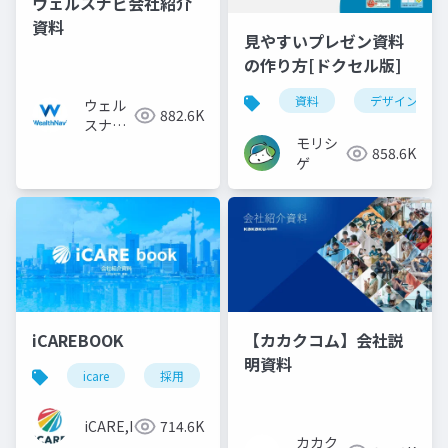
ウェルスナビ会社紹介
資料
見やすいプレゼン資料
の作り方[ドクセル版]
資料
デザイン
ウェル
882.6K
スナビ
モリシ
株式会
858.6K
ゲ
社
iCAREBOOK
【カカクコム】会社説
明資料
icare
採用
カルチャーデック
採用資料
iCARE,Inc
714.6K
カカク