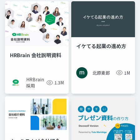
イケてる起業の進め方
HRBrain 会社説明資料
北原麦郎
1M
HRBrain
1.3M
採用