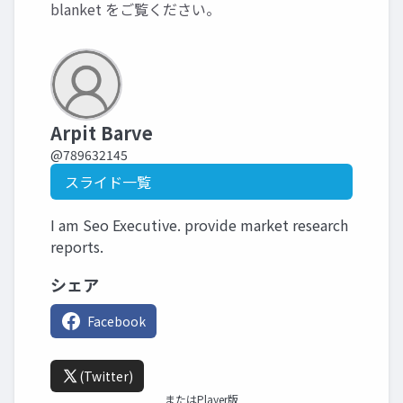
blanket
をご覧ください。
Arpit Barve
@789632145
スライド一覧
I am Seo Executive. provide market research
reports.
シェア
Facebook
(Twitter)
またはPlayer版