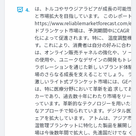
は、トルコやサウジアラビアが成長の可能性を
4.
と市場拡大を目指しています。 このレポート
https://www.reliablemarketforeca
ドブランケット市場は、予測期間中にCAGR
化によって促進されます。特に、 温度調整機
す。これにより、消費者は自分の好みに合わせ
は、オンライン販売チャネルの強化や、ソ ー
の使用や、ユニークなデザインの開発もトレン
ラボレーションを通じた新し いブランド体験
場のさらなる成長を支えることでしょう。 ライト付きブ
激しいライト式ブランケット市場には、GEヘ
は、特に医療分野において革新を追 求してお
カーであり、過去数十年にわたり市場をリード
っています。革新的なテクノロジーを用いた製
なアプローチで知られています。デジタル医療
ェアを拡大しています。 アトムは、アジア市
温管理ブランケットに特化した製品を展開して
場は今後数年間で拡大し、先進国だけでな く