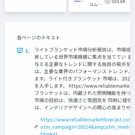
655.8K
コム採
用担当
各ページのテキスト
ライトブランケット市場分析報告は、市場成長 の
1.
昇している世界市場規模に焦点を当ててい ま
与える主要なトレンドに関する独自の視点を提
は、主要な業界のパフォーマンス トレ ンド
ます。ライト付きブランケット 市場は、2025 か
を入手します。 https://www.reliablemark
ブランケットは、内蔵された照明機能を持つブ
市場の目的は、快適さと雰囲気を 同時に提供
は、インテリアデザインへの関心の高まりや、
https://www.reliablemarketforecast.com/
utm_campaign=28524&amp;utm_medium
blanket