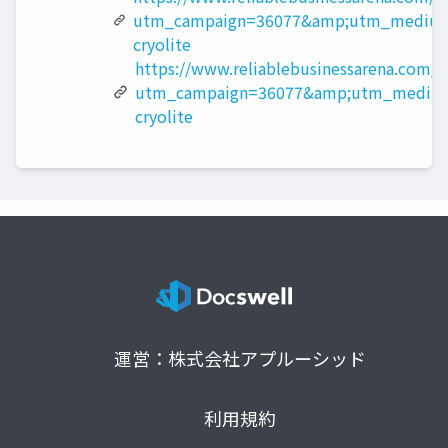
utm_campaign=36077&amp;utm_medium
cryolite
https://www.reliablebusinessarena.com/?
utm_campaign=36077&amp;utm_medium
cryolite
運営：株式会社アプルーシッド
利用規約