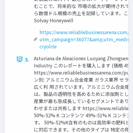
むことで、将来的な 市場の拡大が期待されて
ら数億ドル規模の売上を記録しています。これにより、
Solvay Honeywell
https://www.reliablebusinessarena.com/
utm_campaign=36077&amp;utm_medium
cryolite
Asturiana de Aleaciones Luoyang Zhongsen Re
3.
Industry このレポートを購入します (価格 4
https://www.reliablebusinessar
ン別: アルミニウム合金産業 ガラス業界 セ
広く利 用されています。アルミニウム合金産
は、製品の透明性を高めるために添加剤とし 
産業が最も急成長しているセグメントであり、
わせまたは共有します https://www.reliablebu
50%-52% K コンテンツ 49%-51% K 
す。 50%-52%K含有のものは高効率の肥料
に対応できます。その他のタイプは 特定の用