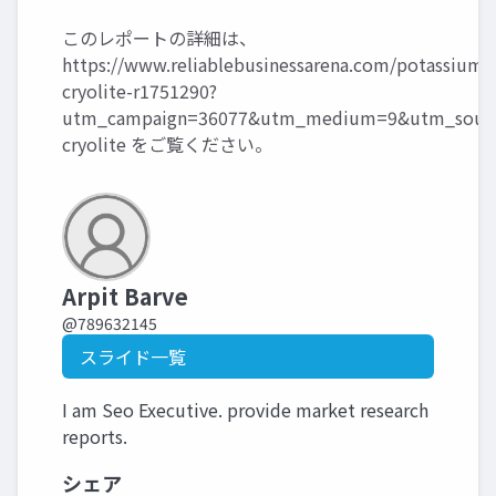
このレポートの詳細は、
https://www.reliablebusinessarena.com/potassium-
cryolite-r1751290?
utm_campaign=36077&utm_medium=9&utm_sourc
cryolite
をご覧ください。
Arpit Barve
@789632145
スライド一覧
I am Seo Executive. provide market research
reports.
シェア