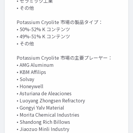
• セラミック工業
• その他
Potassium Cryolite 市場の製品タイプ：
• 50%-52% K コンテンツ
• 49%-51% K コンテンツ
• その他
Potassium Cryolite 市場の主要プレーヤー：
• AMG Aluminum
• KBM Affilips
• Solvay
• Honeywell
• Asturiana de Aleaciones
• Luoyang Zhongsen Refractory
• Gongyi Yalv Material
• Morita Chemical Industries
• Shandong Rich Billows
• Jiaozuo Minli Industry