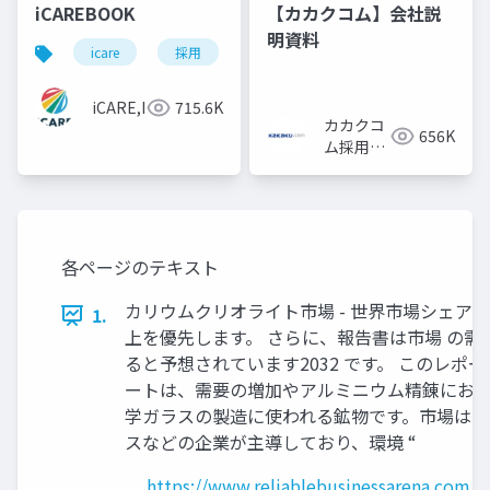
iCAREBOOK
【カカクコム】会社説
明資料
icare
採用
カルチャーデック
採用資料
iCARE,Inc
715.6K
カカクコ
656K
ム採用担
当
各ページのテキスト
カリウムクリオライト市場 - 世界市場シェアと
1.
上を優先します。 さらに、報告書は市場 の需要面
ると予想されています2032 です。 このレポ
ートは、需要の増加やアルミニウム精錬におけ
学ガラスの製造に使われる鉱物です。市場は、
スなどの企業が主導しており、環境 “
https://www.reliablebusinessarena.com/p