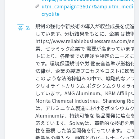
utm_campaign=36077&amp;utm_medium
cryolite
規制の強化や新技術の導入が収益成長を促進し
2.
しています。分析結果をもとに、企業 は技術革
https://www.reliablebusinessare
業、セラミック産業で 需要が高まっています。K
トにより、各産業での用途や特定のニーズに応
です。環境保護規制や労 働安全基準が厳格化
法律が、企業の製造プロセスやコストに影響を
この ような法的枠組みの中で、戦略的なアプ
クリオライトカリウム ポタシウムクリオライ
しています。AMG Aluminum、KBM Affilips、Solva
Morita Chemical Industries、Shand
は、アルミニウム製造におけるポタシウムクリ
Aluminumは、持続可能な 製品開発に焦点を
応えています。Solvayは、革新的な技術を用
性を重視 した製品開発を行っています。 こ
新製品の導入や、顧客とのパートナーシップを