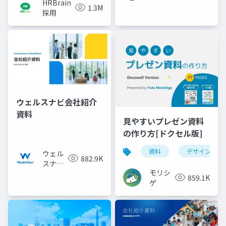
HRBrain
1.3M
採用
ウェルスナビ会社紹介
資料
見やすいプレゼン資料
の作り方[ドクセル版]
資料
デザイン
ウェル
882.9K
スナビ
モリシ
株式会
859.1K
ゲ
社