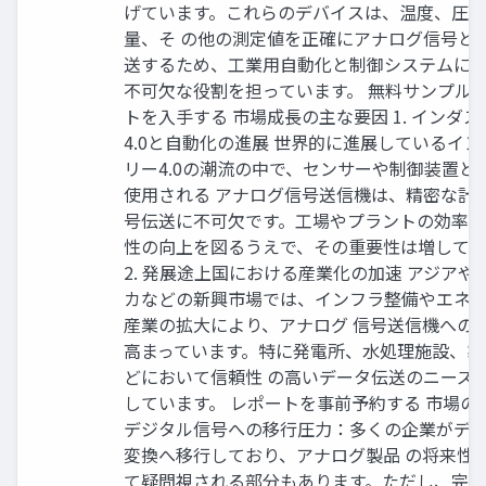
げています。これらのデバイスは、温度、圧
量、そ の他の測定値を正確にアナログ信号と
送するため、工業用自動化と制御システムにお
不可欠な役割を担っています。 無料サンプル
トを入手する 市場成長の主な要因 1. インダ
4.0と自動化の進展 世界的に進展しているイ
リー4.0の潮流の中で、センサーや制御装置と
使用される アナログ信号送信機は、精密な計
号伝送に不可欠です。工場やプラントの効率
性の向上を図るうえで、その重要性は増してい
2. 発展途上国における産業化の加速 アジアや
カなどの新興市場では、インフラ整備やエネ
産業の拡大により、アナログ 信号送信機への
高まっています。特に発電所、水処理施設、製
どにおいて信頼性 の高いデータ伝送のニーズ
しています。 レポートを事前予約する 市場の課
デジタル信号への移行圧力：多くの企業がデ
変換へ移行しており、アナログ製品 の将来性
て疑問視される部分もあります。ただし、完