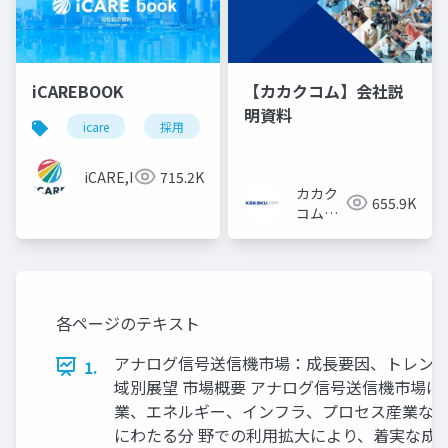
iCAREBOOK
【カカクコム】会社説
明資料
icare
採用
カルチャーデック
採用資料
iCARE,Inc
715.2K
カカク
655.9K
コム採
用担当
各ページのテキスト
アナログ信号送信機市場：成長要因、トレンド
1.
域別展望 市場概要 アナログ信号送信機市場は
業、エネルギー、インフラ、プロセス産業な
にわたる分 野での利用拡大により、着実な成