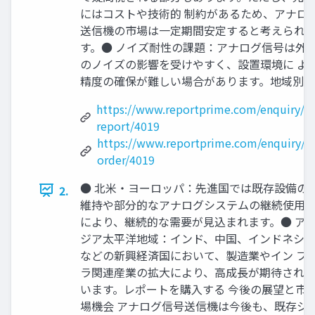
にはコストや技術的 制約があるため、アナロ
送信機の市場は一定期間安定すると考えられ
す。​ ●​ ノイズ耐性の課題：アナログ信号は外
のノイズの影響を受けやすく、設置環境に よ
精度の確保が難しい場合があります。​ 地域別
https://www.reportprime.com/enquiry/s
report/4019
https://www.reportprime.com/enquiry/p
order/4019
●​ 北米・ヨーロッパ：先進国では既存設備の
2.
維持や部分的なアナログシステムの継続使用
により、継続的な需要が見込まれます。​ ●​ ア
ジア太平洋地域：インド、中国、インドネシ
などの新興経済国において、製造業やイン フ
ラ関連産業の拡大により、高成長が期待され
います。​ レポートを購入する 今後の展望と市
場機会 アナログ信号送信機は今後も、既存シ