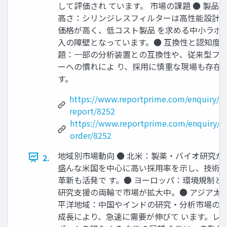
して評価され ています。 市場の課題 ●​ 製品
高さ：シリンジレスフィルターは高性能設計
価格が高く、低コスト製品 を求める中小ラボ
入の障壁となっています。​ ●​ 互換性と認知度
題：一部の分析装置との互換性や、従来型フ
ーへの慣れによ り、採用に慎重な現場も存在
す。​
https://www.reportprime.com/enquiry/s
report/8252
https://www.reportprime.com/enquiry/p
order/8252
地域別市場動向 ●​ 北米：製薬・バイオ研究が
2.
盛んな米国を中心に高い採用率を示し、技術
革新も活発で す。​ ●​ ヨーロッパ：環境規制と
研究支援の両輪で市場が拡大中。​ ●​ アジア太
平洋地域：中国やインドの研究・分析市場の
成長により、急速に需要が伸びて います。​ レ