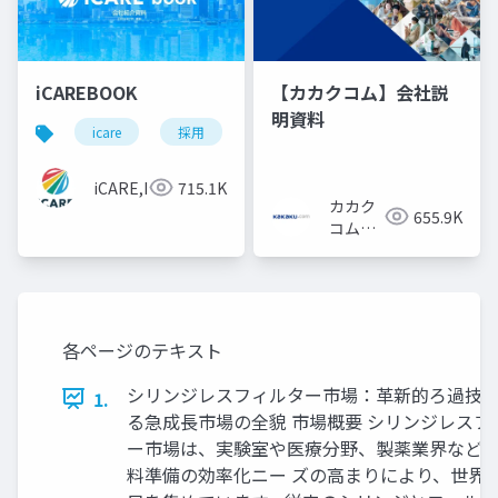
iCAREBOOK
【カカクコム】会社説
明資料
icare
採用
カルチャーデック
採用資料
iCARE,Inc
715.1K
カカク
655.9K
コム採
用担当
各ページのテキスト
シリンジレスフィルター市場：革新的ろ過技術
1.
る急成長市場の全貌 市場概要 シリンジレスフ
ー市場は、実験室や医療分野、製薬業界など
料準備の効率化ニー ズの高まりにより、世界