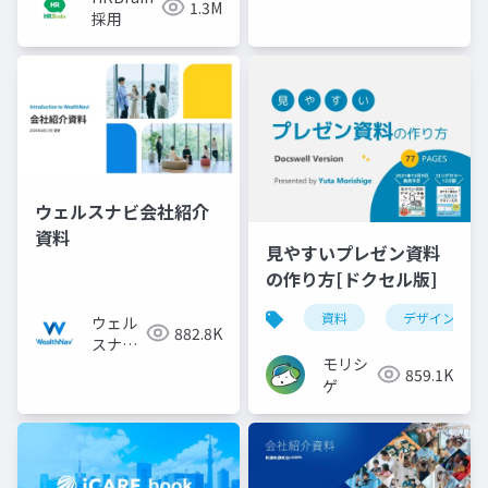
1.3M
採用
ウェルスナビ会社紹介
資料
見やすいプレゼン資料
の作り方[ドクセル版]
資料
デザイン
ウェル
882.8K
スナビ
モリシ
株式会
859.1K
ゲ
社