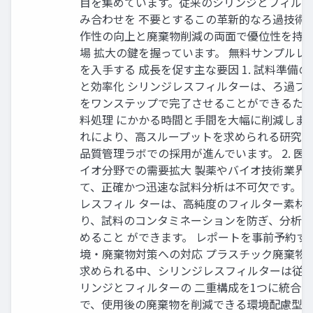
目を集めています。従来のシリンジとフィル
み合わせを 不要とするこの革新的なろ過技術
作性の向上と廃棄物削減の両面で優位性を持
場 拡大の鍵を握っています。 無料サンプルレ
を入手する 成長を促す主な要因 1. 試料準備
と効率化 シリンジレスフィルターは、ろ過プ
をワンステップで完了させることができるた
料処理 にかかる時間と手間を大幅に削減しま
れにより、高スループットを求められる研究
品質管理ラボでの採用が進んでいます。 2. 医
イオ分野での需要拡大 製薬やバイオ技術業界
て、正確かつ迅速な試料分析は不可欠です。シ
レスフィル ターは、高純度のフィルター素材
り、試料のコンタミネーションを防ぎ、分析
めること ができます。 レポートを事前予約する 
境・廃棄物対策への対応 プラスチック廃棄物
求められる中、シリンジレスフィルターは従
リンジとフィルターの 二重構成を1つに統合
で、使用後の廃棄物を削減できる環境配慮型