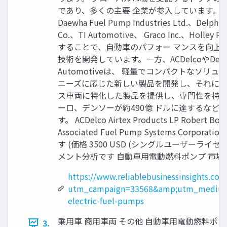
であり、多くの主要 企業が参入しています。主要なプレーヤー
Daewha Fuel Pump Industries Ltd.、Delphi 
Co.、TI Automotive、 Graco Inc.
することで、自動車のパフォー マンスを向上
技術を開発しています。一方、ACDelcoやD
Automotiveは、 軽量でコンパクトな
ニーズに応じた新しい製品を開発し、それに 
ス車両に特化した製品を提供し、専門性を持って
ーロ、デンソーが約490億 ドルに達するな
す。 ACDelco Airtex Products LP Robert Bosc
Associated Fuel Pump Systems Corporatio
す (価格 3500 USD (シングルユーザーライセンスの場 合
メント分析です 自動車用電動燃料ポンプ 市場
https://www.reliablebusinessinsights.co
utm_campaign=33568&amp;utm_medium
electric-fuel-pumps
乗用車 商用車両 その他 自動車用電動燃料
3.