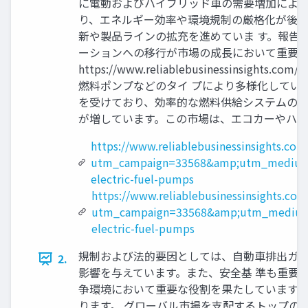
に電動およびハイブリッド車の需要増加により
り、エネルギー効率や環境規制の厳格化が後押し
新や製品ラインの拡充を進めていま す。報告
ーションへの移行が市場の成長において重要であ
https://www.reliablebusinessinsi
燃料ポンプなどのタイ プにより多様化してい
を受けており、効率的な燃料供給システムの需
が増しています。この市場は、エコカーやハイ
https://www.reliablebusinessinsights.co
utm_campaign=33568&amp;utm_medium
electric-fuel-pumps
https://www.reliablebusinessinsights.co
utm_campaign=33568&amp;utm_medium
electric-fuel-pumps
規制および法的要因としては、自動車排出ガス
2.
影響を与えています。また、安全基 準も重要
争環境において重要な役割を果たしています。
ります。 グローバル市場を支配するトップの