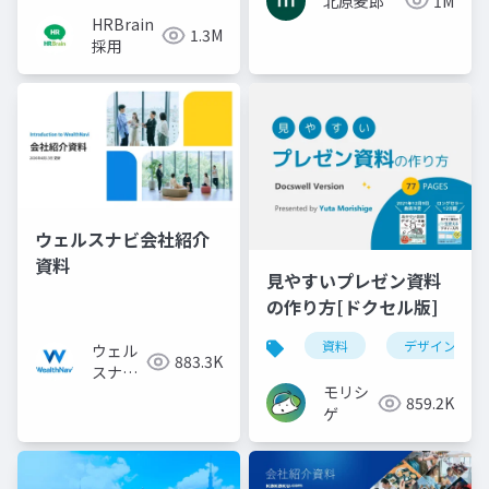
北原麦郎
1M
HRBrain
1.3M
採用
ウェルスナビ会社紹介
資料
見やすいプレゼン資料
の作り方[ドクセル版]
資料
デザイン
ウェル
883.3K
スナビ
モリシ
株式会
859.2K
ゲ
社