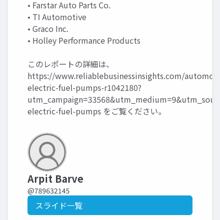
• Farstar Auto Parts Co.
• TI Automotive
• Graco Inc.
• Holley Performance Products
このレポートの詳細は、
https://www.reliablebusinessinsights.com/automoti
electric-fuel-pumps-r1042180?
utm_campaign=33568&utm_medium=9&utm_sourc
electric-fuel-pumps
をご覧ください。
Arpit Barve
@789632145
スライド一覧