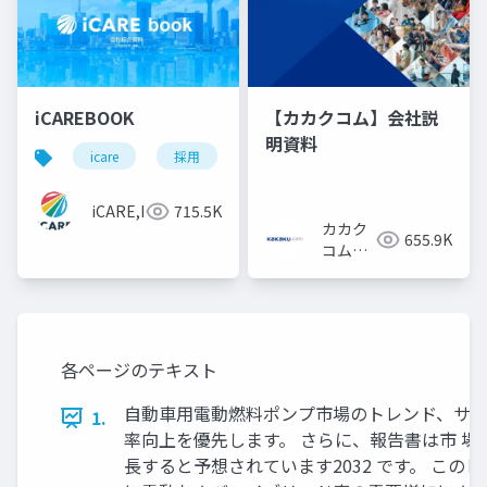
iCAREBOOK
【カカクコム】会社説
明資料
icare
採用
カルチャーデック
採用資料
iCARE,Inc
715.5K
カカク
655.9K
コム採
用担当
各ページのテキスト
自動車用電動燃料ポンプ市場のトレンド、サイ ズ
1.
率向上を優先します。 さらに、報告書は市 場の
長すると予想されています2032 です。 この