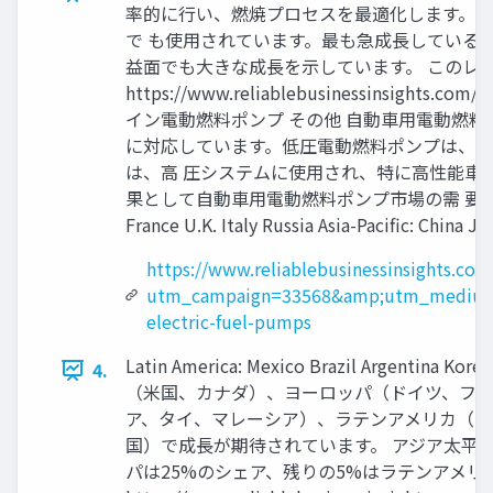
率的に行い、燃焼プロセスを最適化します。商
で も使用されています。最も急成長している
益面でも大きな成長を示しています。 このレ
https://www.reliablebusinessinsig
イン電動燃料ポンプ その他 自動車用電動燃
に対応しています。低圧電動燃料ポンプは、主
は、高 圧システムに使用され、特に高性能車
果として自動車用電動燃料ポンプ市場の需 要を刺激しています
France U.K. Italy Russia Asia-Pacific: China 
https://www.reliablebusinessinsights.co
utm_campaign=33568&amp;utm_medium
electric-fuel-pumps
Latin America: Mexico Brazil Argentina
4.
（米国、カナダ）、ヨーロッパ（ドイツ、フラ
ア、タイ、マレーシア）、ラテンアメリカ（メ
国）で成長が期待されています。 アジア太平洋
パは25%のシェア、残りの5%はラテンアメリカ