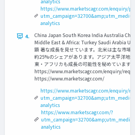
analytics
https://www.marketscagr.com/enquiry/pr
utm_campaign=32700&amp;utm_medium
analytics
China Japan South Korea India Australia Chi
4.
Middle East & Africa: Turkey 
顕 著な成長を見せています。北米は主な市場
約25%のシェアがあります。アジア太平洋地 
東・アフリカも成長の可能性を秘めていますが、
https://www.marketscagr.com/enquir
https://www.marketscagr.com/
https://www.marketscagr.com/enquiry/re
utm_campaign=32700&amp;utm_medium
analytics
https://www.marketscagr.com/?
utm_campaign=32700&amp;utm_medium
analytics