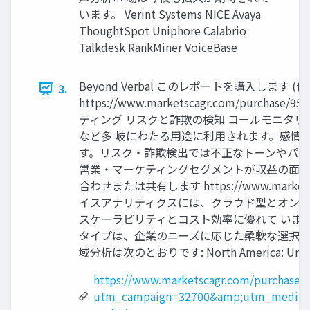
います。 Verint Systems NICE Avaya
ThoughtSpot Uniphore Calabrio
Talkdesk RankMiner VoiceBase
Beyond Verbal このレポートを購入します (
3.
https://www.marketscagr.com/p
ティング リスクと詐欺の検知 コールモニタ
など多 岐にわたる用途に利用されます。感情
す。リスク・詐欺検出では不正なトーンやパタ
営業・マーケティングセグメントが収益の面で
合わせまたは共有します https://www.markets
イスアナリティクスには、クラウド型とオンプ
スケーラビリティとコスト効率に優れて いま
タイプは、企業のニーズに応じた柔軟な選択肢
域分析は次のとおりです: North America: United State
https://www.marketscagr.com/purchase/
utm_campaign=32700&amp;utm_medium