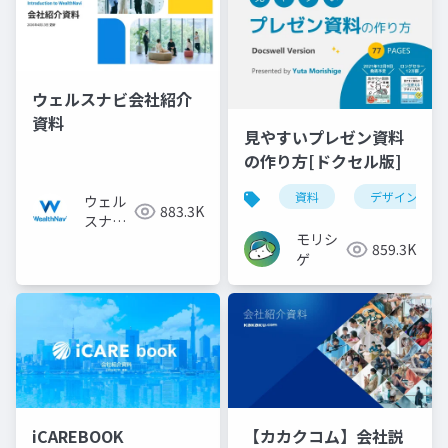
ウェルスナビ会社紹介
資料
見やすいプレゼン資料
の作り方[ドクセル版]
資料
デザイン
ウェル
883.3K
スナビ
モリシ
株式会
859.3K
ゲ
社
iCAREBOOK
【カカクコム】会社説