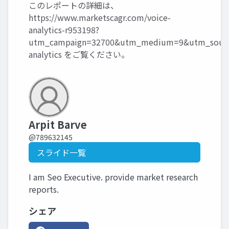
このレポートの詳細は、
https://www.marketscagr.com/voice-
analytics-r953198?
utm_campaign=32700&utm_medium=9&utm_source
analytics
をご覧ください。
Arpit Barve
@789632145
スライド一覧
I am Seo Executive. provide market research
reports.
シェア