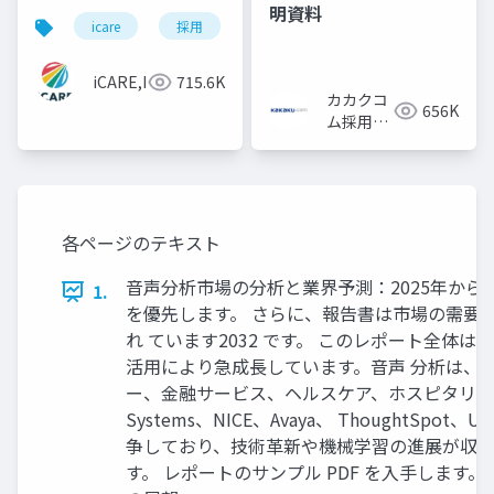
明資料
icare
採用
カルチャーデック
採用資料
iCARE,Inc
715.6K
カカクコ
656K
ム採用担
当
各ページのテキスト
音声分析市場の分析と業界予測：2025年から 2
1.
を優先します。 さらに、報告書は市場の需要面と
れ ています2032 です。 このレポート全体
活用により急成長しています。音声 分析は、
ー、金融サービス、ヘルスケア、ホスピタリティ
Systems、NICE、Avaya、 ThoughtSpot、U
争しており、技術革新や機械学習の進展が収益
す。 レポートのサンプル PDF を入手します。 https:/