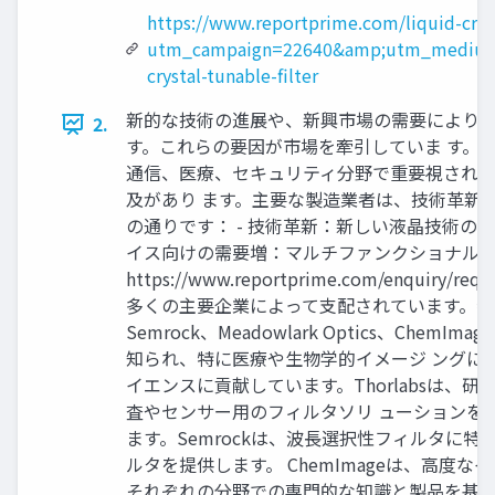
https://www.reportprime.com/liquid-cryst
utm_campaign=22640&amp;utm_medium
crystal-tunable-filter
新的な技術の進展や、新興市場の需要により、
2.
す。これらの要因が市場を牽引していま す。
通信、医療、セキュリティ分野で重要視され、
及があり ます。主要な製造業者は、技術革新
の通りです： - 技術革新：新しい液晶技術の開
イス向けの需要増：マルチファンクショナル化促
https://www.reportprime.com/e
多くの主要企業によって支配されています。特に、Channel 
Semrock、Meadowlark Optics、C
知られ、特に医療や生物学的イメージ ングに強み
イエンスに貢献しています。Thorlabsは、研究
査やセンサー用のフィルタソリ ューションを提供
ます。Semrockは、波長選択性フィルタに特化
ルタを提供します。 ChemImageは、高
それぞれの分野での専門的な知識と製品を基に、成長を 促