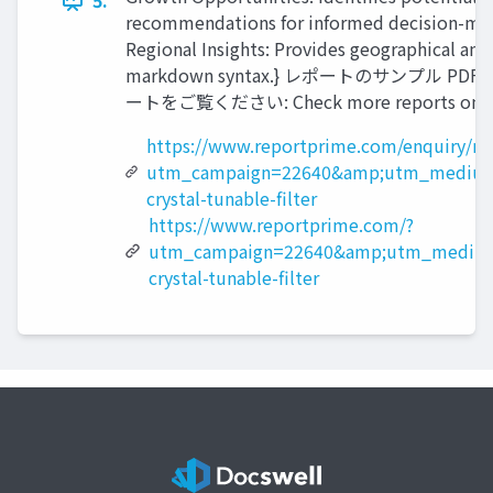
5.
recommendations for informed decision-maki
Regional Insights: Provides geographical ana
markdown syntax.} レポートのサンプル PDF を
ートをご覧ください: Check more reports on htt
https://www.reportprime.com/enquiry/re
utm_campaign=22640&amp;utm_medium
crystal-tunable-filter
https://www.reportprime.com/?
utm_campaign=22640&amp;utm_medium
crystal-tunable-filter