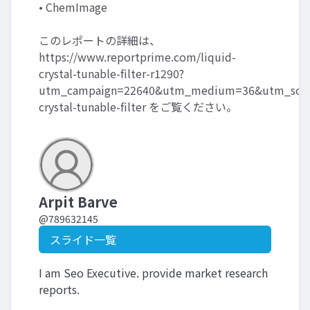
• ChemImage
このレポートの詳細は、
https://www.reportprime.com/liquid-
crystal-tunable-filter-r1290?
utm_campaign=22640&utm_medium=36&utm_sourc
crystal-tunable-filter
をご覧ください。
Arpit Barve
@789632145
スライド一覧
I am Seo Executive. provide market research
reports.