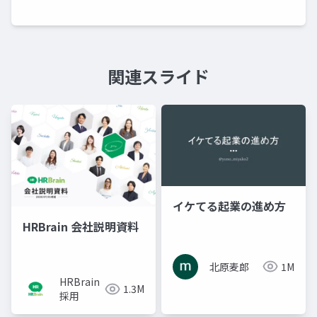
関連スライド
イケてる起業の進め方
HRBrain 会社説明資料
北原麦郎
1M
HRBrain
1.3M
採用