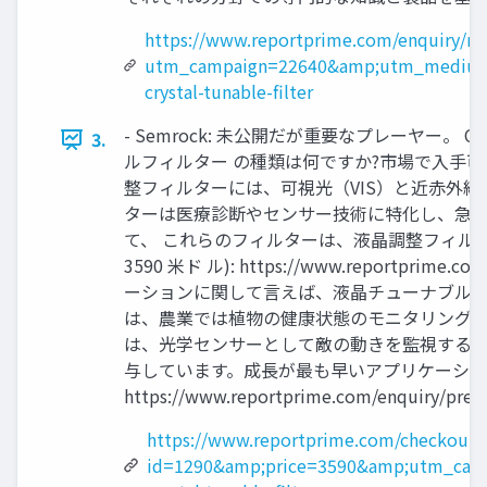
https://www.reportprime.com/enquiry/re
utm_campaign=22640&amp;utm_medium
crystal-tunable-filter
- Semrock: 未公開だが重要なプレーヤー。 Channel S
3.
ルフィルター の種類は何ですか?市場で入手可能
整フィルターには、可視光（VIS）と近赤外
ターは医療診断やセンサー技術に特化し、急速
て、 これらのフィルターは、液晶調整フィルタ
3590 米ド ル): https://www.repor
ーションに関して言えば、液晶チューナブルフィ
は、農業では植物の健康状態のモニタリングに
は、光学センサーとして敵の動きを監視するの
与しています。成長が最も早いアプリケーショ
https://www.reportprime.com/enquiry/pre-
https://www.reportprime.com/checkout?
id=1290&amp;price=3590&amp;utm_ca