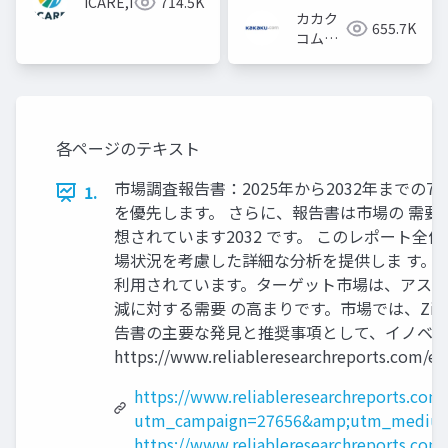
iCARE,Inc
714.5K
カカク
655.7K
コム採
用担当
各ページのテキスト
市場調査報告書：2025年から2032年までの
1.
を優先します。 さらに、報告書は市場の 需要面と
想されています2032 です。 このレポート全
場状況を考慮した詳細な分析を提供しま す。
利用されています。ターゲット市場は、アスリ
減に対する需要 の高まりです。市場では、Zimmer Me
告書の主要な発見と推奨事項として、イノベーシ
https://www.reliableresearchreports.com/e
https://www.reliableresearchreports.co
utm_campaign=27656&amp;utm_medium
https://www.reliableresearchreports.com