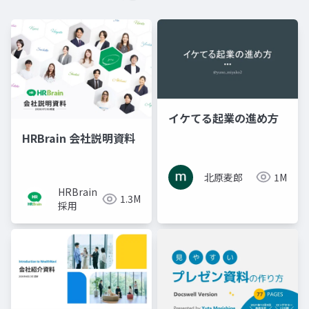
イケてる起業の進め方
HRBrain 会社説明資料
北原麦郎
1M
HRBrain
1.3M
採用