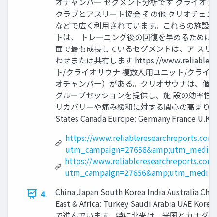
オチャンバー セグメント分析です クライオチ
クラブとアスリート協会 その他 クリオチェ
などで広く利用されています。これらの施設で
トは、 トレーニング後の回復を早めるために
面で最も成長しているセグメントは、ア スリ
わせまたは共有します https://www.reliablere
ト/クライオサウナ 複数人用ユニット/クラ
オチャンバー）がある。クリオサウナは、個別
グループセッションを提供し、施 設の効率性
リカバリーや痛み緩和に対する関心の高まりが、クリオ
States Canada Europe: Germany France U.K. Ita
https://www.reliableresearchreports.co
utm_campaign=27656&amp;utm_medium
https://www.reliableresearchreports.com
utm_campaign=27656&amp;utm_medium
China Japan South Korea India Australia Chi
4.
East & Africa: Turkey Saudi 
で進んでいます。特に北米は、米国とカナダで