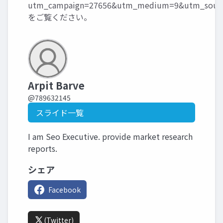
utm_campaign=27656&utm_medium=9&utm_sourc
をご覧ください。
Arpit Barve
@789632145
スライド一覧
I am Seo Executive. provide market research
reports.
シェア
Facebook
(Twitter)