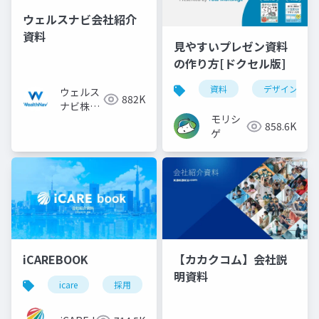
ウェルスナビ会社紹介
資料
見やすいプレゼン資料
の作り方[ドクセル版]
資料
デザイン
ウェルス
882K
ナビ株式
モリシ
会社
858.6K
ゲ
iCAREBOOK
【カカクコム】会社説
明資料
icare
採用
カルチャーデック
採用資料