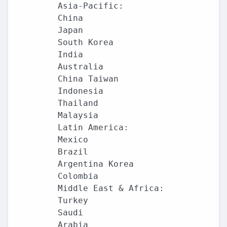
Asia-Pacific:

China

Japan

South Korea

India

Australia

China Taiwan

Indonesia

Thailand

Malaysia

Latin America:

Mexico

Brazil

Argentina Korea

Colombia

Middle East & Africa:

Turkey

Saudi

Arabia
