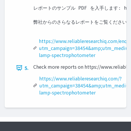
レポートのサンプル PDF を入手します: https://
弊社からのさらなるレポートをご覧ください:

https://www.reliableresearchiq.com/enqu
utm_campaign=38454&amp;utm_medium
lamp-spectrophotometer
Check more reports on https://www.reliable
5.
https://www.reliableresearchiq.com/?
utm_campaign=38454&amp;utm_medium
lamp-spectrophotometer