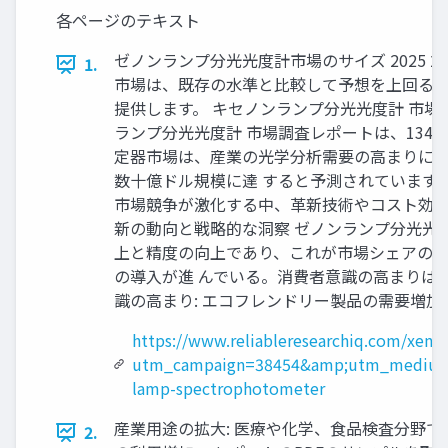
各ページのテキスト
ゼノンランプ分光光度計市場のサイズ 2025 2
1.
市場は、既存の水準と比較して予想を上回る需
提供します。 キセノンランプ分光光度計 市場は、2
ランプ分光光度計 市場調査レポートは、134
定器市場は、産業の光学分析需要の高まりによ
数十億ドル規模に達 すると予測されています
市場競争が激化する中、革新技術やコスト効率
新の動向と戦略的な洞察 ゼノンランプ分光光
上と精度の向上であり、これが市場シェアの拡
の導入が進 んでいる。消費者意識の高まりは、
識の高まり: エコフレンドリー製品の需要増加。
https://www.reliableresearchiq.com/xen
utm_campaign=38454&amp;utm_medium
lamp-spectrophotometer
産業用途の拡大: 医療や化学、食品検査分野での
2.