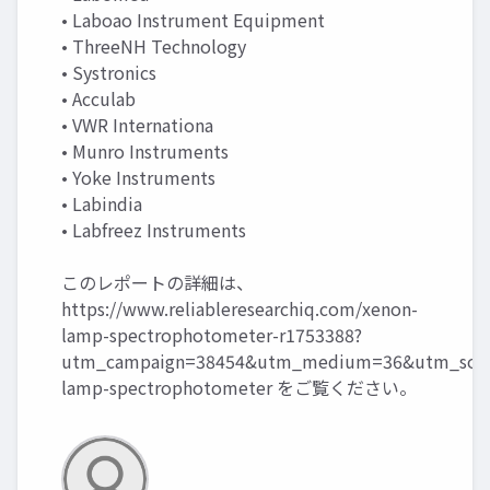
• Laboao Instrument Equipment
• ThreeNH Technology
• Systronics
• Acculab
• VWR Internationa
• Munro Instruments
• Yoke Instruments
• Labindia
• Labfreez Instruments
このレポートの詳細は、
https://www.reliableresearchiq.com/xenon-
lamp-spectrophotometer-r1753388?
utm_campaign=38454&utm_medium=36&utm_sour
lamp-spectrophotometer
をご覧ください。