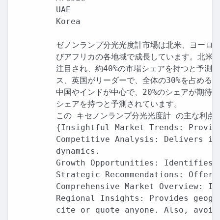
UAE

Korea

ゼノンランプ分光光度計市場は北米、ヨーロッ
びアフリカの各地域で成長しています。北米で
注目され、約40%の市場シェアを持つと予測
ス、英国がリーダーで、全体の30%を占める
中国やインドが中心で、20%のシェアが期待さ
シェアを持つと予測されています。

この キセノンランプ分光光度計 の主な利点 
{Insightful Market Trends: Provid
Competitive Analysis: Delivers in
dynamics.

Growth Opportunities: Identifies 
Strategic Recommendations: Offers
Comprehensive Market Overview: In
Regional Insights: Provides geogr
cite or quote anyone. Also, avoid