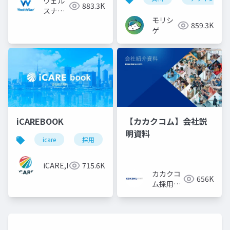
ウェル
883.3K
スナビ
モリシ
株式会
859.3K
ゲ
社
iCAREBOOK
【カカクコム】会社説
明資料
icare
採用
カルチャーデック
採用資料
iCARE,Inc
715.6K
カカクコ
656K
ム採用担
当