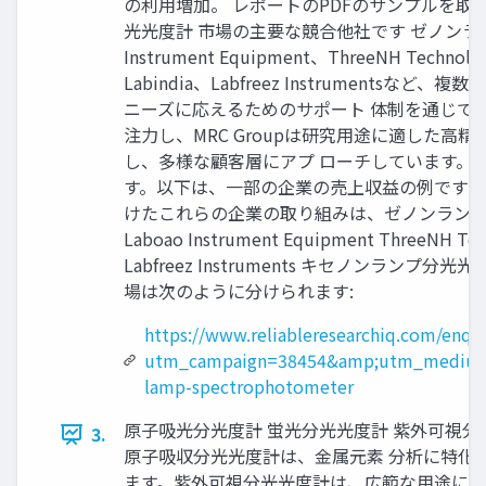
の利用増加。 レポートのPDFのサンプルを取得します: http
光光度計 市場の主要な競合他社です ゼノンランプ分光光度
Instrument Equipment、ThreeNH Technolog
Labindia、Labfreez Instrum
ニーズに応えるためのサポート 体制を通じて、
注力し、MRC Groupは研究用途に適した高精
し、多様な顧客層にアプ ローチしています。
す。以下は、一部の企業の売上収益の例です： - Labde
けたこれらの企業の取り組みは、ゼノンランプ分光光度計の
Laboao Instrument Equipment ThreeNH Techn
Labfreez Instruments キセノ
場は次のように分けられます:
https://www.reliableresearchiq.com/enqu
utm_campaign=38454&amp;utm_medium
lamp-spectrophotometer
原子吸光分光度計 蛍光分光光度計 紫外可視分
3.
原子吸収分光光度計は、金属元素 分析に特化
ます。紫外可視分光光度計は、広範な用途に対