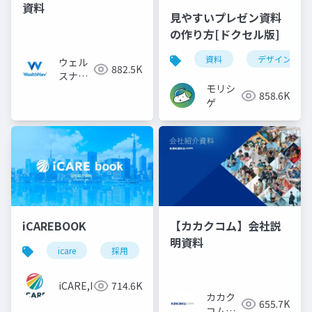
資料
見やすいプレゼン資料
の作り方[ドクセル版]
資料
デザイン
ウェル
882.5K
スナビ
モリシ
株式会
858.6K
ゲ
社
iCAREBOOK
【カカクコム】会社説
明資料
icare
採用
カルチャーデック
採用資料
iCARE,Inc
714.6K
カカク
655.7K
コム採