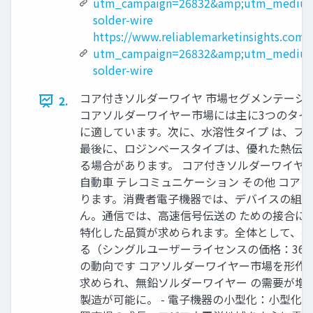
utm_campaign=26832&amp;utm_medium
solder-wire
https://www.reliablemarketinsights.com/
utm_campaign=26832&amp;utm_medium
solder-wire
コア付きソルダーワイヤ 市場セグメンテーショ
2.
コアソルダーワイヤー市場には主に3つのタイ
に適しています。次に、水溶性タイプ は、フ
最後に、ロジンベースタイプは、優れた熱伝導
る場合があります。 コア付きソルダーワイヤ
自動車 テレコミュニケーション その他 コ
ります。消費者電子機器では、デバイスの組み
ん。通信では、高速信号伝送の ための接合に
特化した品質が求められます。全体として、各
る（シングルユーザーライセンスの価格：3660 USD: ht
の動向です コアソルダーワイヤー市場を形作
求められ、無鉛ソルダーワイヤー の需要が増加
製造が可能に。 - 電子機器の小型化：小型化