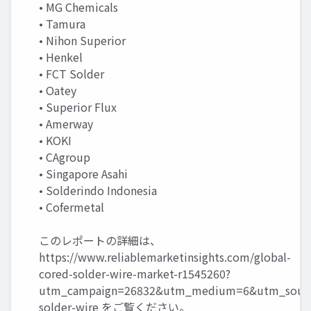
• MG Chemicals
• Tamura
• Nihon Superior
• Henkel
• FCT Solder
• Oatey
• Superior Flux
• Amerway
• KOKI
• CAgroup
• Singapore Asahi
• Solderindo Indonesia
• Cofermetal
このレポートの詳細は、
https://www.reliablemarketinsights.com/global-
cored-solder-wire-market-r1545260?
utm_campaign=26832&utm_medium=6&utm_sourc
solder-wire
をご覧ください。