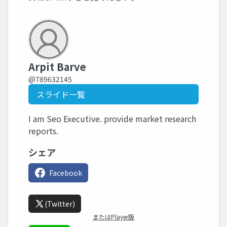
Arpit Barve
@789632145
スライド一覧
I am Seo Executive. provide market research
reports.
シェア
Facebook
(Twitter)
またはPlayer版