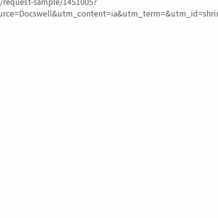
y/request-sample/1451005?
ce=Docswell&utm_content=ia&utm_term=&utm_id=shri