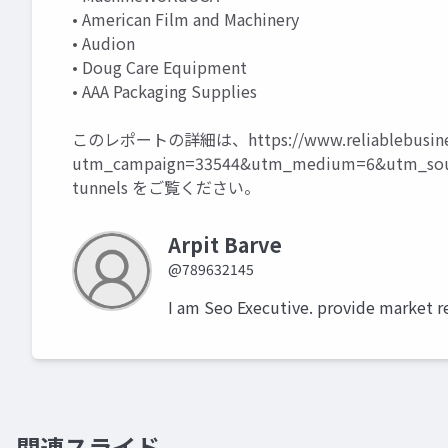
• American Film and Machinery
• Audion
• Doug Care Equipment
• AAA Packaging Supplies
このレポートの詳細は、
https://www.reliablebusin
utm_campaign=33544&utm_medium=6&utm_sour
tunnels
をご覧ください。
Arpit Barve
@789632145
I am Seo Executive. provide market r
関連スライド