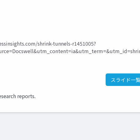
essinsights.com/shrink-tunnels-r1451005?
ce=Docswell&utm_content=ia&utm_term=&utm_id=shri
スライド一
esearch reports.