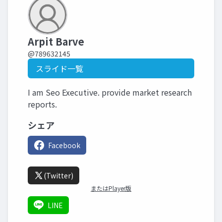
Arpit Barve
@789632145
スライド一覧
I am Seo Executive. provide market research
reports.
シェア
Facebook
(Twitter)
またはPlayer版
LINE