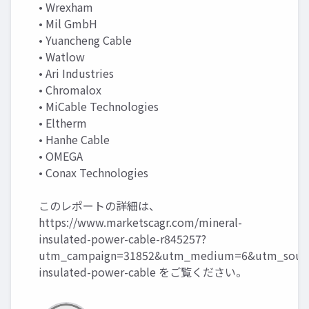
• Wrexham
• Mil GmbH
• Yuancheng Cable
• Watlow
• Ari Industries
• Chromalox
• MiCable Technologies
• Eltherm
• Hanhe Cable
• OMEGA
• Conax Technologies
このレポートの詳細は、
https://www.marketscagr.com/mineral-
insulated-power-cable-r845257?
utm_campaign=31852&utm_medium=6&utm_source
insulated-power-cable
をご覧ください。