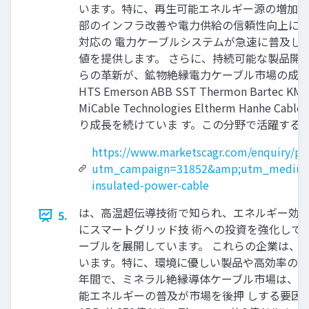
います。特に、再生可能エネルギー源の増加と
部のインフラ改善や電力供給の信頼性向上に向
対応の 電力ケーブルシステムが急速に普及し
値を提供します。 さらに、持続可能な製品開
らの革新が、鉱物絶縁電力ケーブル市場の成長を
HTS Emerson ABB SST Thermon Bartec KME 
MiCable Technologies Eltherm H
り成長を続けていま す。この分野で活躍する企業には、
https://www.marketscagr.com/enquiry/pr
utm_campaign=31852&amp;utm_medium
insulated-power-cable
は、高温超伝導技術で知られ、エネルギー効率
5.
にスマートグリッド技 術への投資を強化してい
ーブルを展開しています。 これらの企業は、
います。特に、環境に優しい製品や高効率のエ
年間で、ミネラル絶縁導体ケーブル市場は、世
能エネルギーの普及が市場を後押 しする要因となっていま