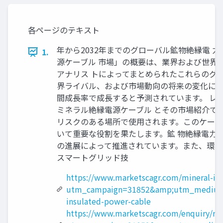
各ページのテキスト
年から2032年までのグローバル鉱物絶縁電 力ケ
1.
源ケーブル 市場」の概要は、業界および世界
アナリス トによってまとめられたこれらのグ
界ライバル、および市場動向の将来の変化に関す る
間成長率で成長すると予測されています。 レポートのサンプル 
ミネラル絶縁電源ケーブル とその市場紹介で
リスクのある場所で使用されます。このケーブ
いて重要な役割を果たします。鉱 物絶縁電力
の進展によって推進されています。また、環境
スマートグリッド技
https://www.marketscagr.com/mineral-in
utm_campaign=31852&amp;utm_medium
insulated-power-cable
https://www.marketscagr.com/enquiry/re