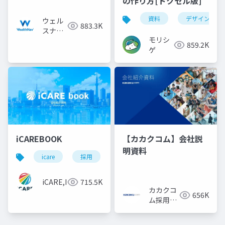
の作り方[ドクセル版]
資料
デザイン
ウェル
883.3K
スナビ
モリシ
株式会
859.2K
ゲ
社
iCAREBOOK
【カカクコム】会社説
明資料
icare
採用
カルチャーデック
採用資料
iCARE,Inc
715.5K
カカクコ
656K
ム採用担
当