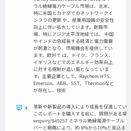
ラル絶縁電力ケーブル市場は、北米、
特に米国とカナダでのネットワークイ
ンフラの更新 や、産業用設備の安全性
向上に伴い拡大しています。新興市
場、特にアジア太平洋地域では、 中国
やインドの急成長する経済と電力需要
が刺激となり、市場機会を提供してい
ます。欧州で は、ドイツ、フランス、
イギリスなどでのエネルギー効率向上
に対する規制が追い風となって いま
す。主要企業として、Raychem HTS、
Emerson、ABB、SST、Thermonなど
が存在し、技術
革新や新製品の導入により成長を促進していま
4.
このレポートを購入する前に、質問がある場合は問い合わせるか
enquiry/845257 ミネラル絶縁電源ケ
バーと戦略により、約 8%から10%と見込