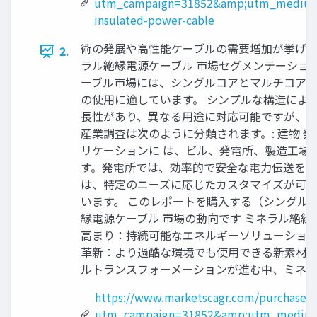
utm_campaign=31852&amp;utm_medium
insulated-power-cable
術の発展や高性能ケーブルの需要増加が挙げら
2.
ラル絶縁電源ケーブル 市場セグメンテーション
ーブル市場には、シングルコアとマルチコアの
の使用に適しています。 シンプルな構造によ
長性があり、異なる用途に対応可能ですが、コ
産業調査は次のように分類されます。: 建物 
リケーションに は、ビル、発電所、製造工場
す。発電所では、効率的で安全な電力伝送を実
は、特定のニーズに応じたカスタマイズが可能
います。 このレポートを購入する（シングルユーザーライセン
縁電源ケーブル 市場の動向です ミネラル絶縁
高まり：持続可能なエネルギーソリューション
革新：より過酷な環境でも使用できる新素材の
ルトランスフォーメーションが進む中、ミネラ
https://www.marketscagr.com/purchase/
utm_campaign=31852&amp;utm_medium