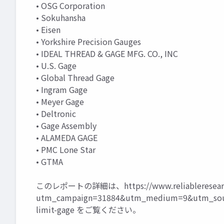
• OSG Corporation
• Sokuhansha
• Eisen
• Yorkshire Precision Gauges
• IDEAL THREAD & GAGE MFG. CO., INC
• U.S. Gage
• Global Thread Gage
• Ingram Gage
• Meyer Gage
• Deltronic
• Gage Assembly
• ALAMEDA GAGE
• PMC Lone Star
• GTMA
このレポートの詳細は、
https://www.reliableresea
utm_campaign=31884&utm_medium=9&utm_sour
limit-gage
をご覧ください。