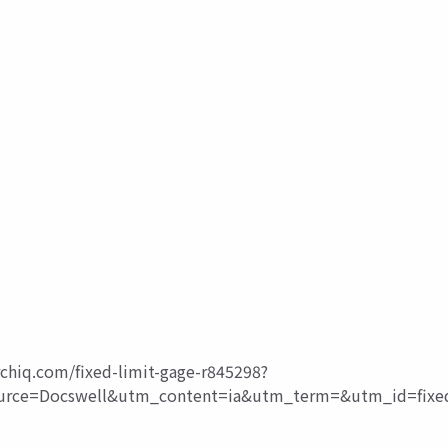
rchiq.com/fixed-limit-gage-r845298?
ce=Docswell&utm_content=ia&utm_term=&utm_id=fixe