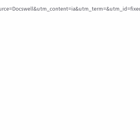
ce=Docswell&utm_content=ia&utm_term=&utm_id=fixe