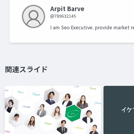
Arpit Barve
@789632145
I am Seo Executive. provide market r
関連スライド