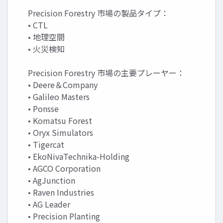
Precision Forestry 市場の製品タイプ：
• CTL
• 地理空間
• 火災検知
Precision Forestry 市場の主要プレーヤー：
• Deere＆Company
• Galileo Masters
• Ponsse
• Komatsu Forest
• Oryx Simulators
• Tigercat
• EkoNivaTechnika-Holding
• AGCO Corporation
• AgJunction
• Raven Industries
• AG Leader
• Precision Planting