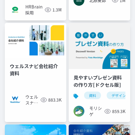
北原麦郎
1M
HRBrain
1.3M
採用
ウェルスナビ会社紹介
資料
見やすいプレゼン資料
の作り方[ドクセル版]
資料
デザイン
ウェル
883.3K
スナビ
モリシ
株式会
859.3K
ゲ
社