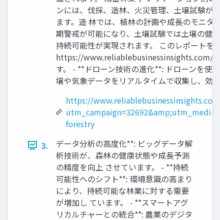
ンには、伐採、造林、火災管理、土壌試験が含
ます。造 林では、植林の計画や成長のモニタ
期警戒が可能になり、土壌試験では土壌の健康
持続可能性が実現されます。 このレポートを購入
https://www.reliablebusinessin
す。 - **ドローン技術の進化**: ドローンを
壌や気象データをリアルタイムで収集し、効率
https://www.reliablebusinessinsights.co
utm_campaign=32692&amp;utm_medium
forestry
データ分析の高度化**: ビッグデータ解
3.
析技術が、森林の健康状態や成長予測
の精度を向上 させています。 - **持続
可能性へのシフト**: 環境意識の高まり
により、持続可能な林業に対する需要
が増加し ています。 - **スマートアグ
リカルチャーとの統合**: 農業のデジタ