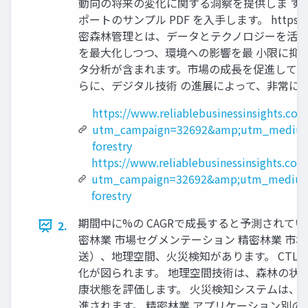
動向の将来の変化に関する洞察を提供しま す。精密
ポートのサンプル PDF を入手します。 https://www.
密森林管理とは、データとテクノロジーを活用
を最大化しつつ、環境への影響を最 小限に抑
タ分析が含まれます。市場の成長を促進してい
らに、デジタル技術 の進展によって、非常に
https://www.reliablebusinessinsights.com
utm_campaign=32692&amp;utm_medium=
forestry
https://www.reliablebusinessinsights.co
utm_campaign=32692&amp;utm_medium=
forestry
期間中に%の CAGRで成長すると予測されて
2.
密林業 市場セグメンテーション 精密林業 市場
送）、地理空間、火災検知があります。 CT
化が図られます。 地理空間技術は、森林の状
康状態を評価します。 火災検知システムは、
進されます。 精密林業 アプリケーション別の