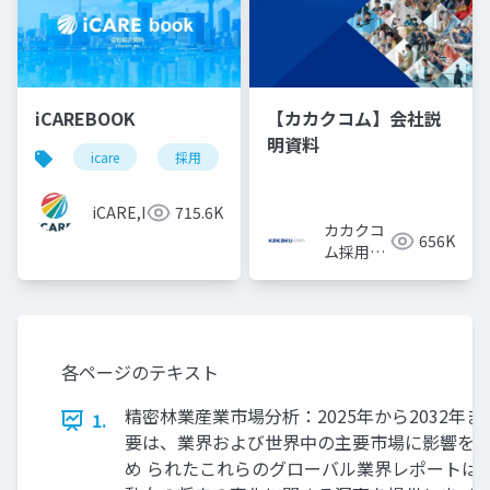
iCAREBOOK
【カカクコム】会社説
明資料
icare
採用
カルチャーデック
採用資料
iCARE,Inc
715.6K
カカクコ
656K
ム採用担
当
各ページのテキスト
精密林業産業市場分析：2025年から2032年ま
1.
要は、業界および世界中の主要市場に影響を与
め られたこれらのグローバル業界レポートは