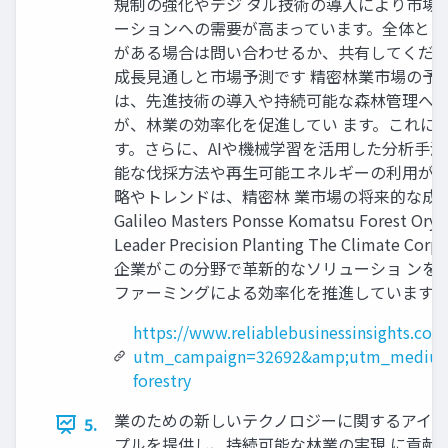
規制の強化やデジ タル技術の導入により市場
ーションへの需要が高まっています。全体とし
がある場合は問い合わせるか、共有してくださ い。: https:/
成長見通しと市場予測です 精密林業市場の予想さ
は、先進技術の導入や持続可能な森林管理への
が、林業の効率化を促進してい ます。これに
す。さらに、AIや機械学習を活用した分析手
能な伐採方法や再生可能エネルギーの利用が進
略やトレンドは、精密林 業市場の将来的な成長機
Galileo Masters Ponsse Komatsu Forest Oryx
Leader Precision Planting The Clima
企業がこの分野で革新的なソリューショ ンを
ファーミングによる効率化を推進しています
https://www.reliablebusinessinsights.co
utm_campaign=32692&amp;utm_medium=
forestry
業のための新しいテクノロジーに関するアイデ
5.
プルを提供し、持続可能な林業の実現 に貢献