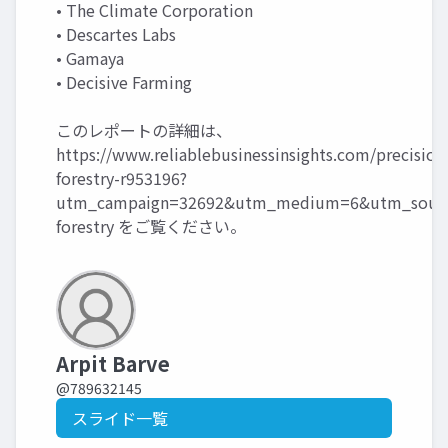
• The Climate Corporation
• Descartes Labs
• Gamaya
• Decisive Farming
このレポートの詳細は、
https://www.reliablebusinessinsights.com/precision
forestry-r953196?
utm_campaign=32692&utm_medium=6&utm_source
forestry
をご覧ください。
Arpit Barve
@789632145
スライド一覧