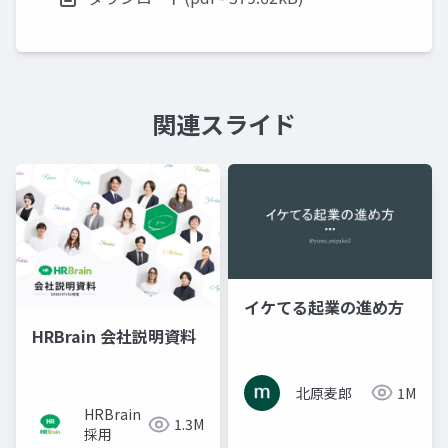
関連スライド
イケてる起業の進め方
HRBrain 会社説明資料
北原麦郎
1M
HRBrain
1.3M
採用