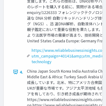
支援します。これらの技術は、DNA分析やバ
のレポートを購入する前に、質問がある場合はお問い合わせまたは
enquiry/1226333 フォレンジックテクノ
速な DNA 分析 自動リキッドハンドリング
グ（NGS）、迅 速DNA解析、自動液体ハン
親子鑑定において重要な役割を果たします。こ
よ り法医学市場の需要が高まり、技術開発と導入が
United States Canada Europe: Germany France 
https://www.reliablebusinessinsights.co
utm_campaign=40141&amp;utm_medium=
technology
China Japan South Korea India Australia Chi
4.
Middle East & Africa: Turkey 
成長しています。北米、特にアメリカ合衆国は
UKが重要な市場です。アジア太平洋地域 も急
アを有しており、引き続き成長が期待されています
https://www.reliablebusinessinsight
on https://www.reliablebusinessinsights.co