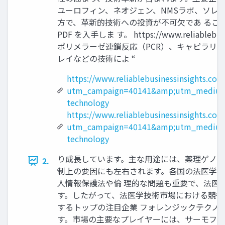
ユーロフィン、ネオジェン、NMSラボ、ソレ
方で、革新的技術への投資が不可欠であ るこ
PDF を入手しま す。 https://www.reliableb
ポリメラーゼ連鎖反応（PCR）、キャピラリー
レイなどの技術によ “
https://www.reliablebusinessinsights.com
utm_campaign=40141&amp;utm_medium=
technology
https://www.reliablebusinessinsights.co
utm_campaign=40141&amp;utm_medium=
technology
り成長しています。主な用途には、薬理ゲノミ
2.
制上の要因にも左右されます。各国の法医学的
人情報保護法や倫 理的な問題も重要で、法医
す。したがって、法医学技術市場における競争
するトップの注目企業 フォレンジックテクノ
す。市場の主要なプレイヤーには、サーモフィ