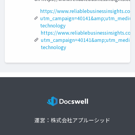
https://www.reliablebusinessinsights.co
utm_campaign=40141&amp;utm_medium=
technology
https://www.reliablebusinessinsights.com
utm_campaign=40141&amp;utm_medium
technology
運営：株式会社アプルーシッド