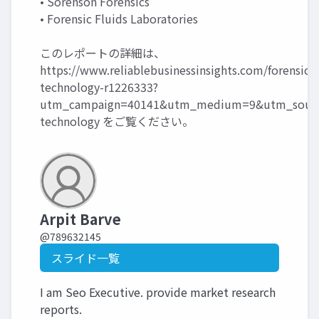
• Sorenson Forensics
• Forensic Fluids Laboratories
このレポートの詳細は、
https://www.reliablebusinessinsights.com/forensic-
technology-r1226333?
utm_campaign=40141&utm_medium=9&utm_source
technology
をご覧ください。
Arpit Barve
@789632145
スライド一覧
I am Seo Executive. provide market research
reports.