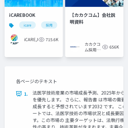
iCAREBOOK
【カカクコム】会社説
明資料
icare
採用
カルチャーデック
採用資料
iCARE,Inc
715.6K
カカクコ
656K
ム採用担
当
各ページのテキスト
法医学技術産業の市場成長予測、2025年から 
1.
を優先します。 さらに、報告書 は市場の需要面
成長すると予想されています2032 です。 こ
ートでは、法医学技術の市場状況と成長要因に
す。この市場の 主要ターゲットは、法執行機
性の高まり、技術革新が含まれます。主要企業に