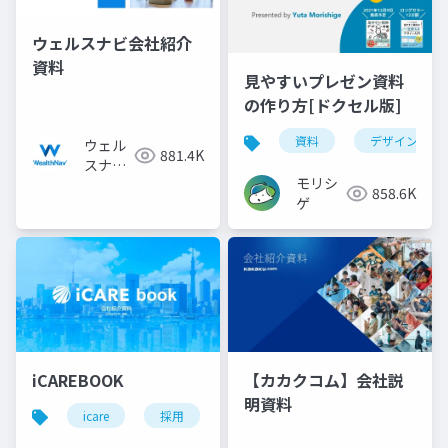
ウェルスナビ会社紹介
資料
見やすいプレゼン資料
の作り方[ドクセル版]
資料
デザイン
ウェル
881.4K
スナビ
モリシ
株式会
858.6K
ゲ
社
iCAREBOOK
【カカクコム】会社説
明資料
icare
採用
カルチャーデック
採用資料