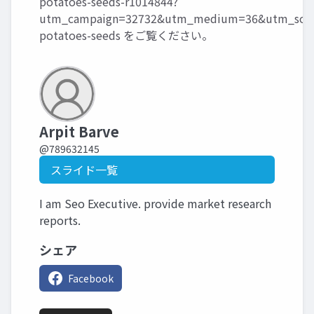
potatoes-seeds-r1014844?
utm_campaign=32732&utm_medium=36&utm_sourc
potatoes-seeds
をご覧ください。
Arpit Barve
@789632145
スライド一覧
I am Seo Executive. provide market research
reports.
シェア
Facebook