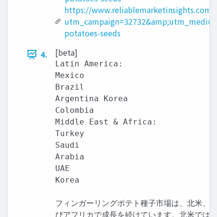
https://www.reliablemarketinsights.com/
utm_campaign=32732&amp;utm_medium=
potatoes-seeds
[beta]
4.
Latin America:

Mexico

Brazil

Argentina Korea

Colombia

Middle East & Africa:

Turkey

Saudi

Arabia

UAE

Korea

フィンガーリングポテト種子市場は、北米、欧
びアフリカで成長を続けています。北米では、