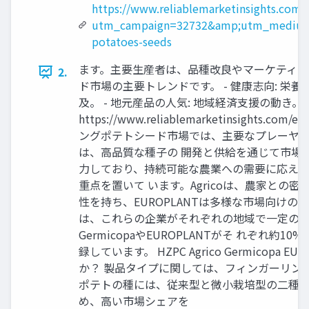
https://www.reliablemarketinsights.com/
utm_campaign=32732&amp;utm_medium=
potatoes-seeds
ます。主要生産者は、品種改良やマーケティン
2.
ド市場の主要トレンドです。 - 健康志向: 栄養
及。 - 地元産品の人気: 地域経済支援の動き
https://www.reliablemarketinsigh
ングポテトシード市場では、主要なプレーヤーとしてHZP
は、高品質な種子の 開発と供給を通じて市場
力しており、持続可能な農業への需要に応える
重点を置いて います。Agricoは、農家との
性を持ち、EUROPLANTは多様な市場向けの
は、これらの企業がそれぞれの地域で一定のシェ
GermicopaやEUROPLANTがそ れぞれ
録しています。 HZPC Agrico Germicopa
か？ 製品タイプに関しては、フィンガーリング
ポテトの種には、従来型と微小栽培型の二種類
め、高い市場シェアを