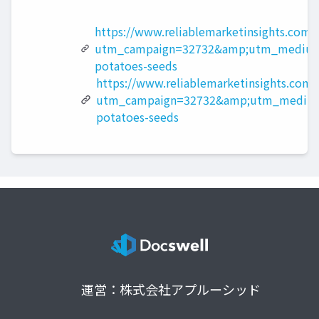
https://www.reliablemarketinsights.com/
utm_campaign=32732&amp;utm_medium=
potatoes-seeds
https://www.reliablemarketinsights.com/
utm_campaign=32732&amp;utm_medium=
potatoes-seeds
運営：株式会社アプルーシッド