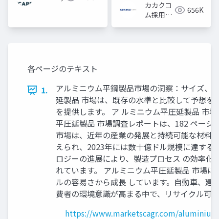
カカクコ
656K
ム採用担
当
各ページのテキスト
アルミニウム平鋼製品市場の洞察：サイズ、シ ェ
1.
延製品 市場は、既存の水準と比較して予想を
を提供します。 ア ルミニウム平圧延製品 市場は、
平圧延製品 市場調査レポートは、182 ペー
市場は、近年の産業の発展と持続可能な材料需
えられ、2023年には数十億ドル規模に達す
ロジーの進展により、製造プロセス の効率化
れています。 アルミニウム平圧延製品 市場
ルの容易さから成長 しています。自動車、建
費者の環境意識が高まる中で、リサイクル可能
https://www.marketscagr.com/aluminium-