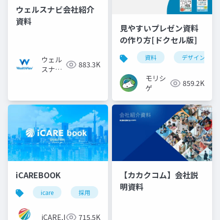
ウェルスナビ会社紹介
資料
見やすいプレゼン資料
の作り方[ドクセル版]
資料
デザイン
ウェル
883.3K
スナビ
モリシ
株式会
859.2K
ゲ
社
iCAREBOOK
【カカクコム】会社説
明資料
icare
採用
カルチャーデック
採用資料
iCARE,Inc
715.5K