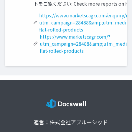
トをご覧ください: Check more reports on http
https://www.marketscagr.com/enquiry/re
utm_campaign=28488&amp;utm_medium
flat-rolled-products
https://www.marketscagr.com/?
utm_campaign=28488&amp;utm_medium
flat-rolled-products
運営：株式会社アプルーシッド