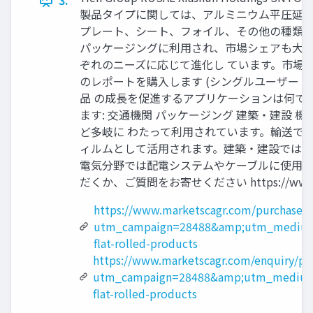
3.
製品タイプに関しては、アルミニウム平圧延製品
プレート、シート、フォイル、その他の種類が
パッケージングに利用され、市場シェアも大き
ぞれのニーズに応じて進化し ています。市場
のレポートを購入します (シングルユーザー ライセンスの価格
品 の成長を促進するアプリケーションは何で
ます: 交通機関 パッケージング 建築・建設
ど多岐に わたって利用されています。輸送で
ィルムとして活用されます。建築・建設では 
電気分野では配電システムやケーブルに使用さ
だくか、ご質問をお寄せください https://www.market
https://www.marketscagr.com/purchase/
utm_campaign=28488&amp;utm_medium
flat-rolled-products
https://www.marketscagr.com/enquiry/pr
utm_campaign=28488&amp;utm_medium
flat-rolled-products