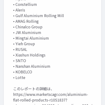
• Constellium
• Aleris
• Gulf Aluminium Rolling Mill
• AMAG Rolling
• Chinalco Group
• JW Aluminium
• Mingtai Aluminium
• Yieh Group
• RUSAL
• Xiashun Holdings
• SNTO
• Nanshan Aluminium
• KOBELCO
• Lotte
このレポートの詳細は、
https://www.marketscagr.com/aluminium-
flat-rolled-products-r1051837?