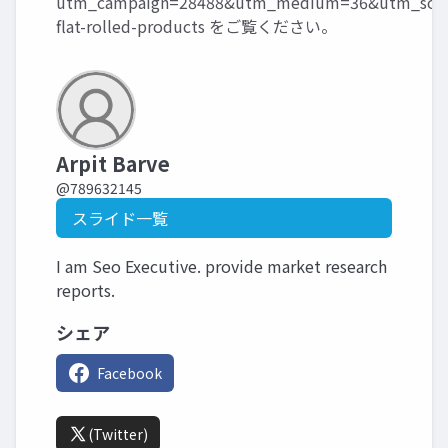
utm_campaign=28488&utm_medium=36&utm_sour
flat-rolled-products
をご覧ください。
Arpit Barve
@789632145
スライド一覧
I am Seo Executive. provide market research
reports.
シェア
Facebook
(Twitter)