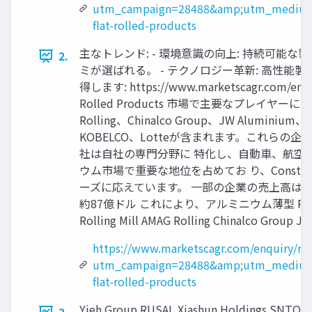
utm_campaign=28488&amp;utm_medium
flat-rolled-products
主なトレンド: - 環境意識の向上: 持続可能な
2.
ミが選ばれる。 - テクノロジー革新: 高性
得します: https://www.marketscagr.
Rolled Products 市場で主要なプレイヤーには、Hind
Rolling、Chinalco Group、JW Aluminium、
KOBELCO、Lotteが含まれます。これ
社は自社の専門分野に 特化し、自動車、航空宇宙
ウム市場で重要な地位を占めてお り、Const
ーズに応えています。 一部の企業の売上高は以下の通りです：
約87億ドル これにより、アルミニウム薄型 Rolled Prod
Rolling Mill AMAG Rolling Chinalco Group 
https://www.marketscagr.com/enquiry/re
utm_campaign=28488&amp;utm_medium
flat-rolled-products
Yieh Group RUSAL Xiashun Holdin