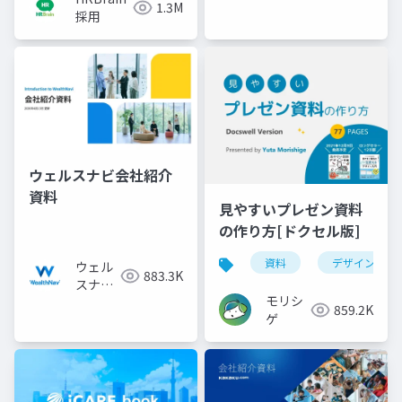
1.3M
採用
ウェルスナビ会社紹介
資料
見やすいプレゼン資料
の作り方[ドクセル版]
資料
デザイン
ウェル
883.3K
スナビ
モリシ
株式会
859.2K
ゲ
社