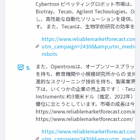
Cybertron ピペッティングロボット市
Biotray、Tecan、Agilent Techno
し、高性能な自動化ソリューションを提供。近
す。 また、Tecanは、生物学的研究の効率
https://www.reliablemarketforecast.com/
utm_campaign=24308&amp;utm_medium=
robots
また、Opentronsは、オープンソースプ
5.
を持ち、教育機関や小規模研究所からの 支持を受け
進的なスクリーニング技術を持ち、製薬業界に
下は、いくつかの企業の売上高です： - Tecan: 約7億
Instruments: 約3億米ドル（推定、2
優位に立とうとしています。市場の成長は今後も
https://www.reliablemarketforecast.
https://www.reliablemarketforecast.com/
https://www.reliablemarketforecast.com
utm_campaign=24308&amp;utm_medium