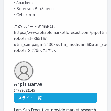
• Anachem
• Sorenson BioScience
• Cybertron
このレポートの詳細は、
https://www.reliablemarketforecast.com/pipetting-
robots-r1686516?
utm_campaign=24308&utm_medium=6&utm_source
robots
をご覧ください。
Arpit Barve
@789632145
スライド一覧
I am Seo Executive. provide market research