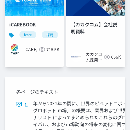
iCAREBOOK
【カカクコム】会社説
明資料
icare
採用
カルチャーデック
採用資料
iCARE,Inc
715.5K
カカクコ
656K
ム採用担
当
各ページのテキスト
年から2032年の間に、世界のピペットロボ ッ
1.
グロボット 市場」の概要は、業界および世界
ナリスト によってまとめられたこれらのグロ
イバル、および市場動向の将来の変化に関する 洞察