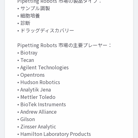
Pipetting Robots 市場の製品タイプ：
• サンプル調製
• 細胞培養
• 診断
• ドラッグディスカバリー
Pipetting Robots 市場の主要プレーヤー：
• Biotray
• Tecan
• Agilent Technologies
• Opentrons
• Hudson Robotics
• Analytik Jena
• Mettler Toledo
• BioTek Instruments
• Andrew Alliance
• Gilson
• Zinsser Analytic
• Hamilton Laboratory Products