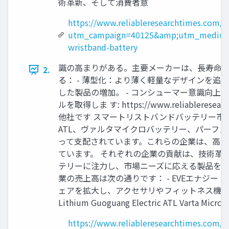
術革新、そして消費者意
https://www.reliableresearchtimes.com/s
utm_campaign=40125&amp;utm_medium
wristband-battery
識の高まりがある。主要メーカーは、長寿命バ
2.
る： - 薄型化：より薄く軽量なデザインを追
した製品の増加。 - コンシューマー意識向上
ルを取得しま す: https://www.reliablere
他社です スマートリストバンドバッテリー市
ATL、ヴァルタマイクロバッテリー、パーフ
って支配されています。これらの企業は、高性
ています。 それぞれの企業の貢献は、技術革
テリーに注力し、市場ニーズに応える製品を提
業の売上高は次の通りです： - EVEエナジー
ェアを拡大し、アクセサリやフィットネス機器における需要増 
Lithium Guoguang Electric ATL Varta Micro
https://www.reliableresearchtimes.com/