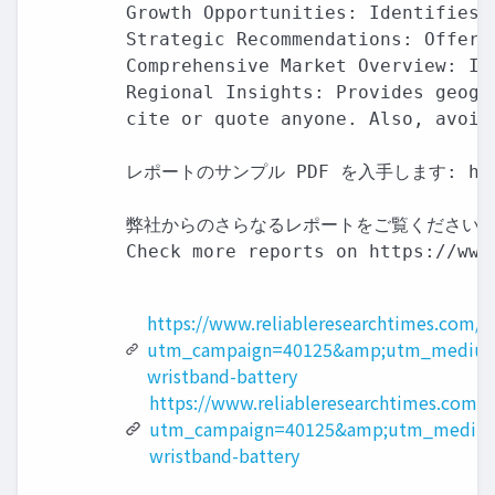
Growth Opportunities: Identifies 
Strategic Recommendations: Offers
Comprehensive Market Overview: In
Regional Insights: Provides geogr
cite or quote anyone. Also, avoid
レポートのサンプル PDF を入手します: https://
弊社からのさらなるレポートをご覧ください:

Check more reports on https://www
https://www.reliableresearchtimes.com/
utm_campaign=40125&amp;utm_medium
wristband-battery
https://www.reliableresearchtimes.com/?
utm_campaign=40125&amp;utm_medium
wristband-battery