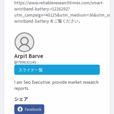
https://www.reliableresearchtimes.com/smart-
wristband-battery-r1226292?
utm_campaign=40125&utm_medium=36&utm_sour
wristband-battery
をご覧ください。
Arpit Barve
@789632145
スライド一覧
I am Seo Executive. provide market research
reports.
シェア
Facebook