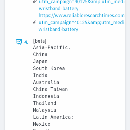
utm_campaign=40125&amp;utm_medium
wristband-battery
https://www.reliableresearchtimes.com/e
utm_campaign=40125&amp;utm_medium
wristband-battery
[beta]
4.
Asia-Pacific:

China

Japan

South Korea

India

Australia

China Taiwan

Indonesia

Thailand

Malaysia

Latin America:

Mexico
