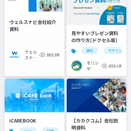
ウェルスナビ会社紹介
資料
見やすいプレゼン資料
の作り方[ドクセル版]
資料
デザイン
ウェル
882.8K
スナビ
モリシ
株式会
859.1K
ゲ
社
iCAREBOOK
【カカクコム】会社説
明資料
icare
採用
カルチャーデック
採用資料