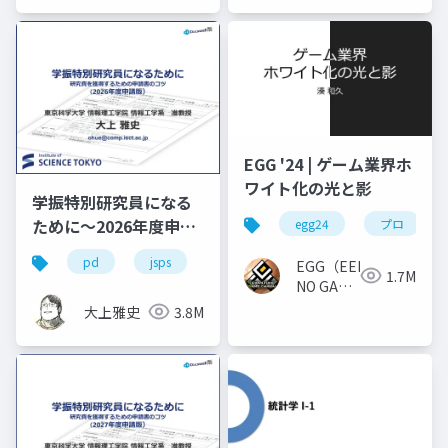
EGG '24 | ゲーム業界ホ
ワイト化の光と影
学振特別研究員になる
ために～2026年度申請
egg24
プロ
版
pd
jsps
学振
dc1
dc2
EGG（EEKANJI
1.7M
NO GAME
GAKKAI）
大上雅史
3.8M