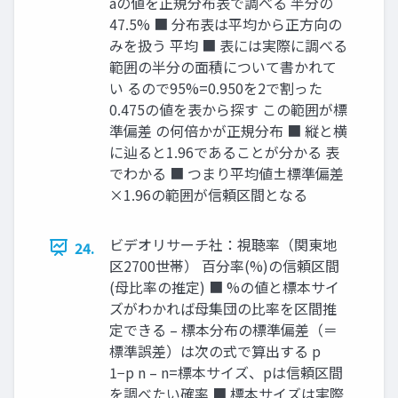
aの値を正規分布表で調べる 半分の
47.5% ■ 分布表は平均から正方向の
みを扱う 平均 ■ 表には実際に調べる
範囲の半分の面積について書かれて
い るので95%=0.950を2で割った
0.475の値を表から探す この範囲が標
準偏差 の何倍かが正規分布 ■ 縦と横
に辿ると1.96であることが分かる 表
でわかる ■ つまり平均値±標準偏差
×1.96の範囲が信頼区間となる
ビデオリサーチ社：視聴率（関東地
24.
区2700世帯） 百分率(%)の信頼区間
(母比率の推定) ■ %の値と標本サイ
ズがわかれば母集団の比率を区間推
定できる – 標本分布の標準偏差（＝
標準誤差）は次の式で算出する p
1−p n – n=標本サイズ、pは信頼区間
を調べたい確率 ■ 標本サイズは実際