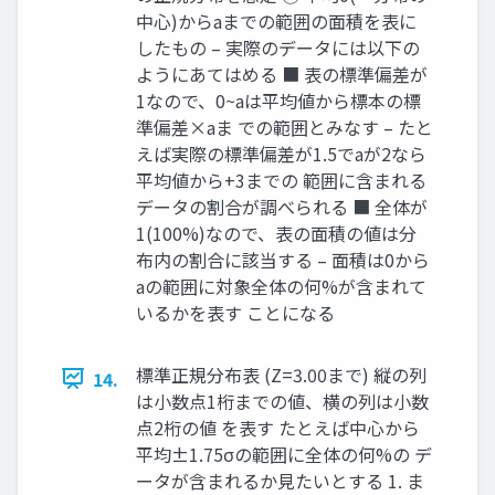
中心)からaまでの範囲の面積を表に
したもの – 実際のデータには以下の
ようにあてはめる ■ 表の標準偏差が
1なので、0~aは平均値から標本の標
準偏差×aま での範囲とみなす – たと
えば実際の標準偏差が1.5でaが2なら
平均値から+3までの 範囲に含まれる
データの割合が調べられる ■ 全体が
1(100%)なので、表の面積の値は分
布内の割合に該当する – 面積は0から
aの範囲に対象全体の何%が含まれて
いるかを表す ことになる
標準正規分布表 (Z=3.00まで) 縦の列
14.
は小数点1桁までの値、横の列は小数
点2桁の値 を表す たとえば中心から
平均±1.75σの範囲に全体の何%の デ
ータが含まれるか見たいとする 1. ま