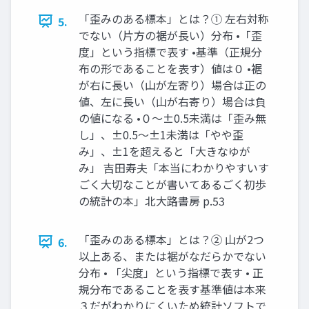
「歪みのある標本」とは？① 左右対称
5.
でない（片方の裾が長い）分布 •「歪
度」という指標で表す •基準（正規分
布の形であることを表す）値は０ •裾
が右に長い（山が左寄り）場合は正の
値、左に長い（山が右寄り）場合は負
の値になる •０～±0.5未満は「歪み無
し」、±0.5～±1未満は「やや歪
み」、±1を超えると「大きなゆが
み」 吉田寿夫「本当にわかりやすいす
ごく大切なことが書いてあるごく初歩
の統計の本」北大路書房 p.53
「歪みのある標本」とは？➁ 山が2つ
6.
以上ある、または裾がなだらかでない
分布 • 「尖度」という指標で表す • 正
規分布であることを表す基準値は本来
３だがわかりにくいため統計ソフトで