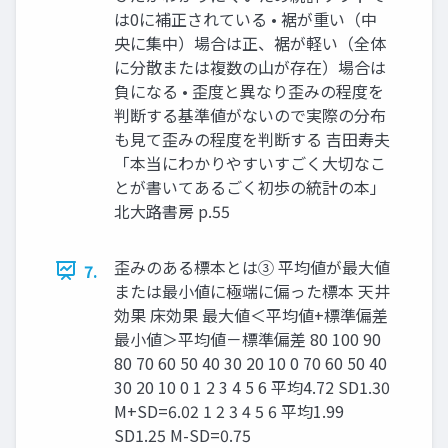
は0に補正されている • 裾が重い（中
央に集中）場合は正、裾が軽い（全体
に分散または複数の山が存在）場合は
負になる • 歪度と異なり歪みの程度を
判断する基準値がないので実際の分布
も見て歪みの程度を判断する 吉田寿夫
「本当にわかりやすいすごく大切なこ
とが書いてあるごく初歩の統計の本」
北大路書房 p.55
歪みのある標本とは③ 平均値が最大値
7.
または最小値に極端に偏った標本 天井
効果 床効果 最大値＜平均値+標準偏差
最小値＞平均値－標準偏差 80 100 90
80 70 60 50 40 30 20 10 0 70 60 50 40
30 20 10 0 1 2 3 4 5 6 平均4.72 SD1.30
M+SD=6.02 1 2 3 4 5 6 平均1.99
SD1.25 M-SD=0.75