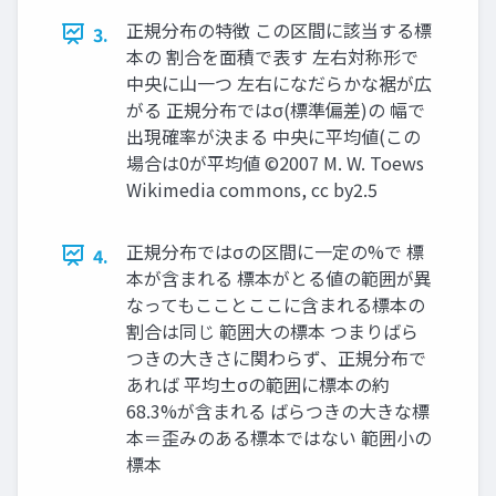
正規分布の特徴 この区間に該当する標
3.
本の 割合を面積で表す 左右対称形で
中央に山一つ 左右になだらかな裾が広
がる 正規分布ではσ(標準偏差)の 幅で
出現確率が決まる 中央に平均値(この
場合は0が平均値 ©2007 M. W. Toews
Wikimedia commons, cc by2.5
正規分布ではσの区間に一定の%で 標
4.
本が含まれる 標本がとる値の範囲が異
なってもこことここに含まれる標本の
割合は同じ 範囲大の標本 つまりばら
つきの大きさに関わらず、正規分布で
あれば 平均±σの範囲に標本の約
68.3%が含まれる ばらつきの大きな標
本＝歪みのある標本ではない 範囲小の
標本