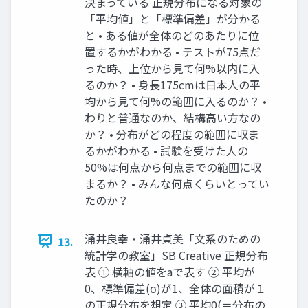
決まっている 正規分布になる対象の
「平均値」と「標準偏差」が分かる
と • ある値が全体のどのあたりに位
置するかがわかる • テストが75点だ
った時、上位から見て何%以内に入
るのか？ • 身長175cmは日本人の平
均から見て何%の範囲に入るのか？ •
わりと普通なのか、結構高い方なの
か？ • 分布がどの程度の範囲に収ま
るかがわかる • 試験を受けた人の
50%は何点から何点までの範囲に収
まるか？ • みんな何点くらいとってい
たのか？
涌井良幸・涌井貞美「文系のための
13.
統計学の教室」SB Creative 正規分布
表 ① 横軸の値をaで表す ② 平均が
0、標準偏差(σ)が1、全体の面積が１
の正規分布を想定 ③ 平均0(＝分布の