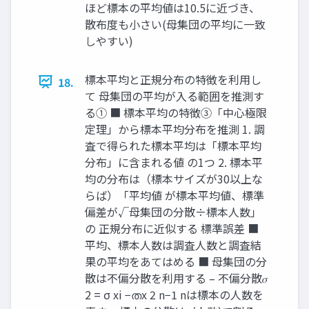
ほど標本の平均値は10.5に近づき、
散布度も小さい(母集団の平均に一致
しやすい)
標本平均と正規分布の特徴を利用し
18.
て 母集団の平均が入る範囲を推測す
る① ■ 標本平均の特徴③「中心極限
定理」から標本平均分布を推測 1. 調
査で得られた標本平均は「標本平均
分布」に含まれる値 の1つ 2. 標本平
均の分布は（標本サイズが30以上な
らば）「平均値 が標本平均値、標準
偏差が√母集団の分散÷標本人数」
の 正規分布に近似する 標準誤差 ■
平均、標本人数は調査人数と調査結
果の平均をあてはめる ■ 母集団の分
散は不偏分散を利用する – 不偏分散𝜎
2 = σ xi −തx 2 n−1 nは標本の人数を