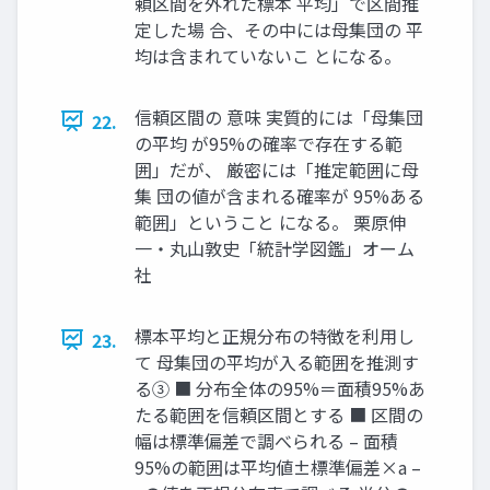
頼区間を外れた標本 平均」で区間推
定した場 合、その中には母集団の 平
均は含まれていないこ とになる。
信頼区間の 意味 実質的には「母集団
22.
の平均 が95%の確率で存在する範
囲」だが、 厳密には「推定範囲に母
集 団の値が含まれる確率が 95%ある
範囲」ということ になる。 栗原伸
一・丸山敦史「統計学図鑑」オーム
社
標本平均と正規分布の特徴を利用し
23.
て 母集団の平均が入る範囲を推測す
る③ ■ 分布全体の95%＝面積95%あ
たる範囲を信頼区間とする ■ 区間の
幅は標準偏差で調べられる – 面積
95%の範囲は平均値±標準偏差×a –