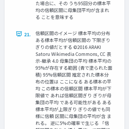
た場合に、その うち95回分の標本平
均の信頼区間に母集団平均が含まれ
る ことを意味する
信頼区間のイメージ 標本平均の分布
21.
ある標本平均が信頼区間の 下限ぎり
ぎりの値だとする ©2016 ARAKI
Satoru Wikimedia Commons, CC 表
示-継承 4.0 母集団の平均 標本平均の
95%が存在する範囲 (青で塗られた面
積) 95%信頼区間 推定された標本分
布の位置は ここになる ある標本の平
均 この標本の信頼区間 標本平均が下
限値で あれば信頼区間ぎり ぎりが母
集団の平均 である可能性がある ある
標本平均が上限ぎり ぎりの値でも同
様に信頼 区間に母集団の平均が含 ま
れる。 逆に5%の確率で生じる 「信