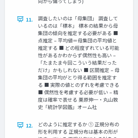
向から偏ってしまう)
調査したいのは「母集団」 調査して
11.
いるのは「標本」 標本の結果から母
集団の傾向を推定する必要がある ■
点推定 – 平均値＝母集団の平均値と
推定する ■ どの程度ずれている可能
性があるかわからず偶然性も高い –
「たまたま今回こういう結果だった
だけ」かもしれない ■ 区間推定 – 母
集団の平均がとり得る範囲を推定す
る ■ 実際の値とのずれを考慮できる
■ 偶然性を考慮する必要が低い – 精
度は確率で表せる 栗原伸一・丸山敦
史「統計学図鑑」オーム社
どのように推定するか ① 正規分布の
12.
形を利用する 正規分布は基本の形が