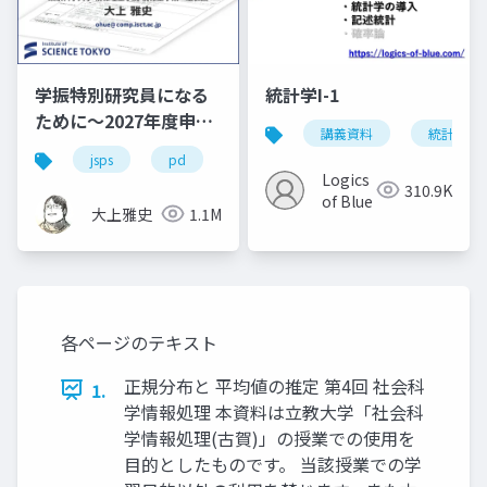
学振特別研究員になる
統計学I-1
ために～2027年度申請
講義資料
統計学
版
jsps
pd
dc
dc1
dc2
学
Logics
310.9K
of Blue
大上雅史
1.1M
各ページのテキスト
正規分布と 平均値の推定 第4回 社会科
1.
学情報処理 本資料は立教大学「社会科
学情報処理(古賀)」の授業での使用を
目的としたものです。 当該授業での学