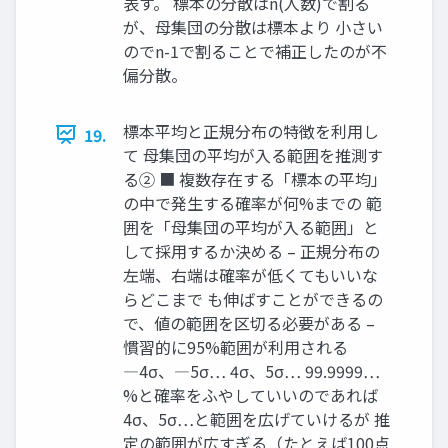
表す。 標本の分散はn(人数)で割る
が、母集団の分散は標本より 小さい
のでn-1で割ることで補正したのが不
偏分散。
標本平均と正規分布の特徴を利用し
19.
て 母集団の平均が入る範囲を推測す
る➁ ■ 複数存在する「標本の平均」
の中で発生する確率が何%までの 範
囲を「母集団の平均が入る範囲」と
して採用するか決める – 正規分布の
左端、右端は確率が低くてもいいな
らどこまで も伸ばすことができるの
で、値の範囲を区切る必要がある –
慣習的に95%範囲が利用される
―4σ、―5σ… 4σ、5σ… 99.9999…
%と確率をふやしていいのであれば
4σ、5σ…と範囲を広げていけるが 推
定の範囲が広すぎる（たとえば100点