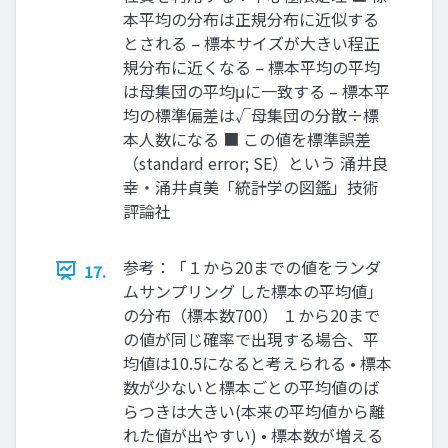
本平均の分布は正規分布に近似する
とされる – 標本サイズが大きい程正
規分布に近くなる – 標本平均の平均
は母集団の平均μに一致する – 標本平
均の標準偏差は√母集団の分散÷標
本人数になる ■ この値を標準誤差
（standard error; SE）という 涌井良
幸・涌井貞美「統計学の図鑑」技術
評論社
参考：「１から20までの値をランダ
17.
ムサンプリング した標本の平均値」
の分布（標本数700） １から20まで
の値が同じ確率で出現する場合、平
均値は10.5になると考えられる • 標本
数が少ないと標本ごとの平均値のば
らつきは大きい(本来の平均値から離
れた値が出やすい) • 標本数が増える