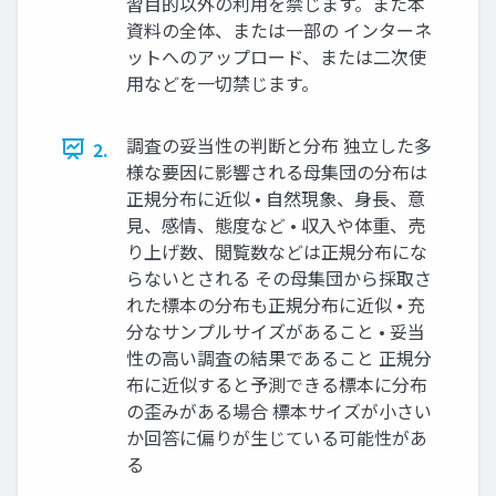
習目的以外の利用を禁じます。また本
資料の全体、または一部の インターネ
ットへのアップロード、または二次使
用などを一切禁じます。
調査の妥当性の判断と分布 独立した多
2.
様な要因に影響される母集団の分布は
正規分布に近似 • 自然現象、身長、意
見、感情、態度など • 収入や体重、売
り上げ数、閲覧数などは正規分布にな
らないとされる その母集団から採取さ
れた標本の分布も正規分布に近似 • 充
分なサンプルサイズがあること • 妥当
性の高い調査の結果であること 正規分
布に近似すると予測できる標本に分布
の歪みがある場合 標本サイズが小さい
か回答に偏りが生じている可能性があ
る