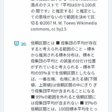
満点のテストで「平均は0から100点
の 間です」と推定する）と推定とし
ての意味がないので範囲を決めて区
切る ©2007 M. W. Toews Wikimedia
commons, cc by2.5
信頼区間とは ■ 母集団の平均が存在
20.
すると考えられる範囲のこと – 標本
から推測される標本分布は、標本と
母集団の平均と の誤差の分だけ位置
がずれていると考えられる – 標本平
均の95%までを信頼区間としたなら
ば、一番左端、 右端にあたる値(下限
値、上限値)は信頼区間の中にぎり ぎ
り母集団平均が含まれることになる
■ 95%の範囲を外れると信頼区間に
は母集団平均が含まれない ■ 95%の
信頼区間とは、100回標本平均をとっ