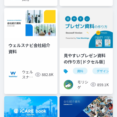
ウェルスナビ会社紹介
資料
見やすいプレゼン資料
の作り方[ドクセル版]
資料
デザイン
ウェル
882.8K
スナビ
モリシ
株式会
859.1K
ゲ
社