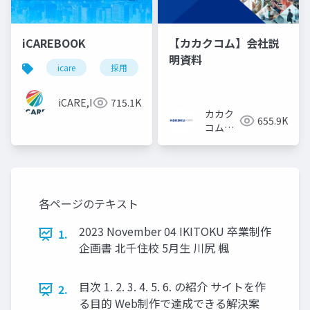
iCAREBOOK
【カカクコム】会社説
明資料
icare
採用
カルチャーデック
採用資料
iCARE,Inc
715.1K
カカク
655.9K
コム採
用担当
各ページのテキスト
2023 November 04 IKITOKU 卒業制作
1.
企画書 北千住校 5月生 川尻 楓
目次 1. 2. 3. 4. 5. 6. の紹介 サイトを作
2.
る目的 Web制作で達成できる解決案