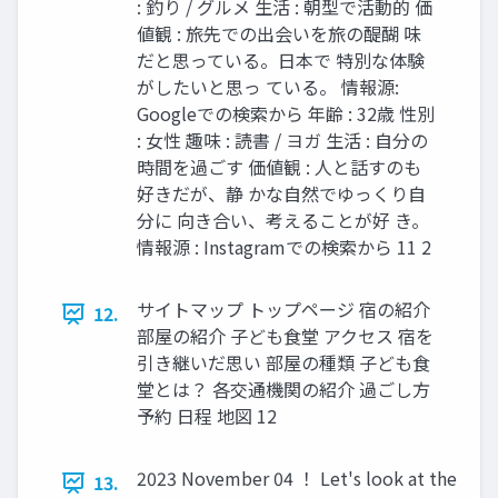
: 釣り / グルメ 生活 : 朝型で活動的 価
値観 : 旅先での出会いを旅の醍醐 味
だと思っている。日本で 特別な体験
がしたいと思っ ている。 情報源:
Googleでの検索から 年齢 : 32歳 性別
: 女性 趣味 : 読書 / ヨガ 生活 : 自分の
時間を過ごす 価値観 : 人と話すのも
好きだが、静 かな自然でゆっくり自
分に 向き合い、考えることが好 き。
情報源 : Instagramでの検索から 11 2
サイトマップ トップページ 宿の紹介
12.
部屋の紹介 子ども食堂 アクセス 宿を
引き継いだ思い 部屋の種類 子ども食
堂とは？ 各交通機関の紹介 過ごし方
予約 日程 地図 12
2023 November 04 ！ Let's look at the
13.