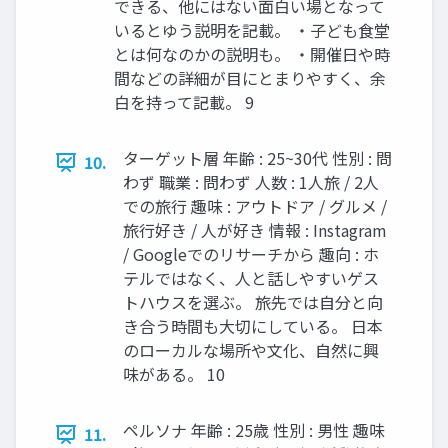
できる、他にはない面白い場となって
いるとゆう説明を記載。 ・子ども食堂
とは何なのかの説明も。 ・開催日や時
間などの詳細が目にとまりやすく、余
白を持って記載。 9
ターゲット層 年齢 : 25~30代 性別 : 問
10.
わず 職業 : 問わず 人数 : 1人旅 / 2人
での旅行 趣味 : アウトドア / グルメ /
旅行好き / 人が好き 情報 : Instagram
/ Googleでのリサーチから 趣向 : ホ
テルではなく、人と話しやすいゲス
トハウスを選ぶ。 旅先では自分と向
き合う時間も大切にしている。 日本
のローカルな場所や文化、自然に興
味がある。 10
ペルソナ 年齢 : 25歳 性別 : 男性 趣味
11.