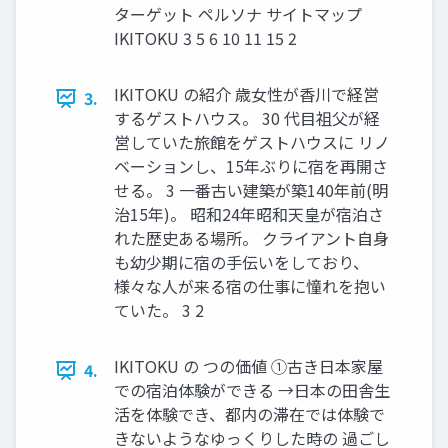
ターゲット ペルソナ サイトマップ
IKITOKU 3 5 6 10 11 15 2
IKITOKU の紹介 歳女性が香川で経営
3.
するゲストハウス。 30 代目祖父が経
営していた旅館をゲストハウスに リノ
ベーションし、15年ぶりに宿を再開さ
せる。 3 一番古い建築が築140年前(明
治15年)。 昭和24年昭和天皇が宿泊さ
れた歴史ある場所。 クライアント自身
も幼少期に宿の手伝いをしており、
様々な人が来る宿の仕事に憧れを抱い
ていた。 3 2
IKITOKU の つの価値 ①古き日本家屋
4.
での宿泊体験ができる →日本の田舎生
活を体験でき、都内の滞在では体験で
きないようなゆっくりした時の 過ごし