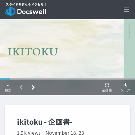
Ope
ikitoku - 企画書-
1.9K Views
November 18, 23