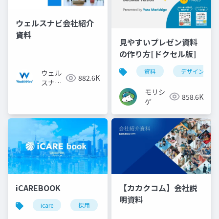
ウェルスナビ会社紹介
資料
見やすいプレゼン資料
の作り方[ドクセル版]
資料
デザイン
ウェル
882.6K
スナビ
モリシ
株式会
858.6K
ゲ
社
iCAREBOOK
【カカクコム】会社説
明資料
icare
採用
カルチャーデック
採用資料