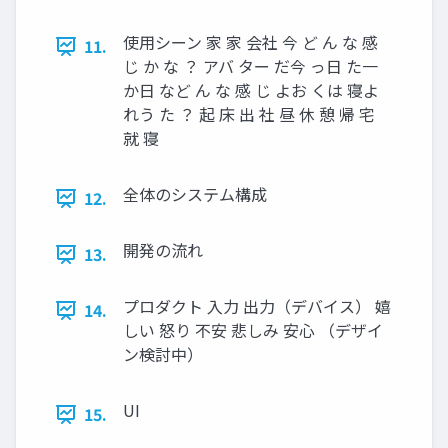
使用シーン 家 家 会社 今 ど ん な 感
11.
じ か な ？ アバ ター だ今 っ日 た一
か日 など ん な 感 じ よお くは 寝よ
れう た ？ 起 床 出 社 昼 休 憩 帰 宅
就 寝
全体のシステム構成
12.
開発の流れ
13.
プロダクト 入力 出力（デバイス） 嬉
14.
しい 怒り 不安 悲しみ 安心 （デザイ
ン検討中）
UI
15.