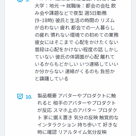
大学：地元 → 就職後：都会の会社 飲
み会や課題などで夜型 週5日勤務
(9~18時) 彼氏と生活の時間の リズム
が合わない 疲れ 都会での一人暮らし
の疲れ 慣れない環境での初めての業務
彼女にはそこまで 心配をかけたくない
普段は心配をかけない程度の話 しかし
ていない 彼氏の体調面が心配 離れて
いるからもどかしい いつ連絡していい
か分からない 連絡がくるのも 負担か
と躊躇している
製品概要 アバターやプロダクトに触
10.
れると 相手のアバターやプロダクト
が反応 スマホ上のアバター プロダク
ト 家に据え置き 気分の反映 触覚的な
インタラクション 持ち歩いて 好きな
時に確認 リアルタイム気分反映