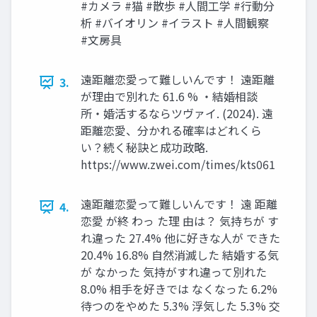
#カメラ #猫 #散歩 #人間工学 #行動分
析 #バイオリン #イラスト #人間観察
#文房具
遠距離恋愛って難しいんです！ 遠距離
3.
が理由で別れた 61.6 % ・結婚相談
所・婚活するならツヴァイ. (2024). 遠
距離恋愛、分かれる確率はどれくら
い？続く秘訣と成功政略.
https://www.zwei.com/times/kts061
遠距離恋愛って難しいんです！ 遠 距離
4.
恋愛 が終 わっ た理 由は？ 気持ちが す
れ違った 27.4% 他に好きな人が できた
20.4% 16.8% 自然消滅した 結婚する気
が なかった 気持がすれ違って別れた
8.0% 相手を好きでは なくなった 6.2%
待つのをやめた 5.3% 浮気した 5.3% 交