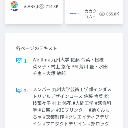
iCARE,Inc
714.8K
カカク
655.8K
コム採
用担当
各ページのテキスト
We’llink 九州大学 佐藤 令菜・松枝
1.
菜々子・村上 悠花 PM 荒川 豊・水田
千恵・大塚 敏郎
メンバー 九州大学芸術工学部インダス
2.
トリアルデザインコース 佐藤 令菜 松
枝菜々子 村上 悠花 #人間工学 #感性科
学 #お笑い #3Dプリンター #動くおも
ちゃ #衣装制作 #クリエイティブデザ
イン #プロダクトデザイン #邦ロック