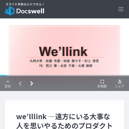
Ope
we’lllink ―遠方にいる大事な
人を思いやるためのプロダクト