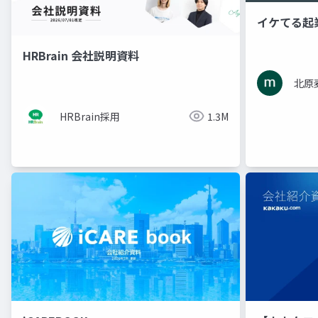
イケてる起
HRBrain 会社説明資料
北原
HRBrain採用
1.3M