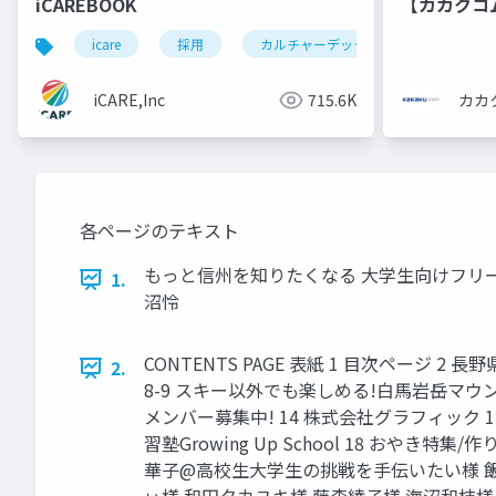
iCAREBOOK
【カカクコ
icare
採用
カルチャーデック
採用資料
iCARE,Inc
715.6K
カカ
各ページのテキスト
もっと信州を知りたくなる 大学生向けフリーペ
1.
沼怜
CONTENTS PAGE 表紙 1 目次ページ 
2.
8-9 スキー以外でも楽しめる!白馬岩岳マウンテ
メンバー募集中! 14 株式会社グラフィック 
習塾Growing Up School 18 おやき
華子@高校生大学生の挑戦を手伝いたい様 飯