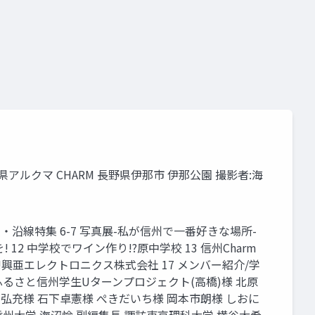
ルクマ CHARM 長野県伊那市 伊那公園 撮影者:海
野電鉄・沿線特集 6-7 写真展-私が信州で一番好きな場所-
2 中学校でワイン作り!?原中学校 13 信州Charm
を!興亜エレクトロニクス株式会社 17 メンバー紹介/学
NSOR ふるさと信州学生Uターンプロジェクト(高橋)様 北原
弘充様 石下卓憲様 ぺきだいち様 岡本市朗様 しおに