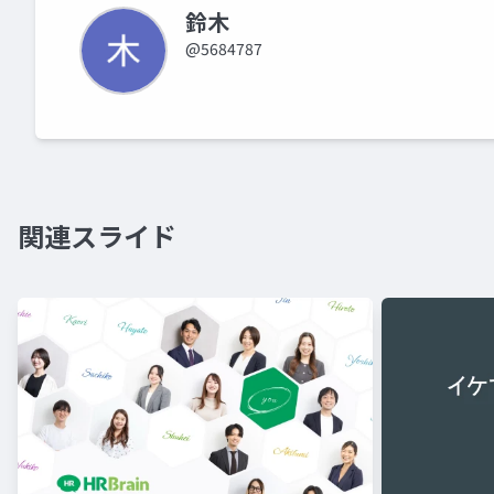
鈴木
@5684787
関連スライド