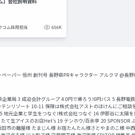
ム】会社説明資料
クコム採用担当
656K
ーパー 信州 創刊号 長野県PRキャラクター アルクマ @長野県ア
2 長野県企業局 3 成迫会計グループ 4 0円で帰ろう!0円バス 5 長
ンリゾート 10-11 保険は株式会社アストのほけんにご相談を! 1
15 地元企業と学生をつなぐ!株式会社つなぐ 16 伊那谷に太陽
特集/作りたて生アイスのお店Het's 19 テンホウ/百余亭 20 SPO
田市の麺屋様 たまじん様 お宿たんたん様さとやまのこ様 中西