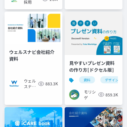
採用
ウェルスナビ会社紹介
資料
見やすいプレゼン資料
の作り方[ドクセル版]
資料
デザイン
ウェル
883.3K
スナビ
モリシ
株式会
859.3K
ゲ
社