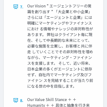
Our Vision ” エージェントフリーの常
7.
識を創り出す ” 「大企業と中小企業」
さらには「エージェントと企業」には
明確にマーケティングやファイナンス
におけ る情報やナレッジの非対称性が
あります。 弊社はクライアント毎に現
在、そして中長期的な未来にとって、
必要な施策を立案し、お客様と共に伴
走 していくことでその非対称性を埋め
ながら、マーケティング・ファイナン
スを支援します。 そして、近い将来、
日本企業の多くがエージェントに依存
せず、自社内でマーケティング及びフ
ァイナン スを完結することが当たり前
になる世の中を目指します。
Our Value Skill Stance ＋ ＋
8.
Humanity ＋ ＋ 具体と抽象を行き来