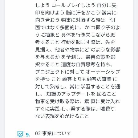
しよう ロールプレイしよう 自分に矢
印を向けよう 脳に汗をかこう 誠実に
向き合おう 物事に対峙する時は一側
面ではなく多面的に、か つ振り子のよ
うに抽象と 具体を行き来しながら思
考すること 行動を起こす際は、先を
見据え、他者や物事にど のような影響
を与えるか を予測し、最善の策を選
択すること 適度な自責思考を持ち、
プロジェクトに対して オーナーシップ
を持つ こと 顧客よりも顧客の事業 に
対して熟考し、常に 学習することを通
し、 知識のアップデートを 図ること
物事を受け取る際は、素 直に受け入れ
すぐに実践 し、発する際は、嘘偽り
ない表現を心がけること
02 事業について
9.