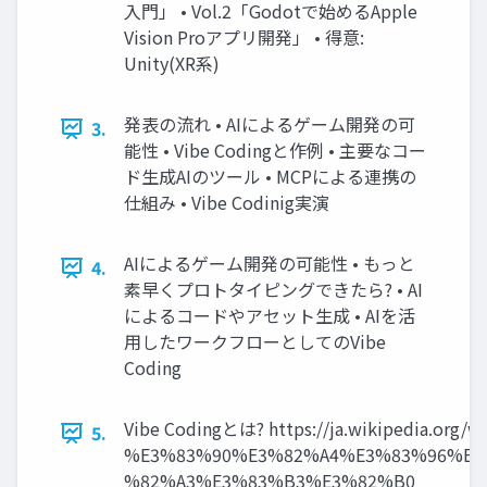
入門」 • Vol.2「Godotで始めるApple
Vision Proアプリ開発」 • 得意:
Unity(XR系)
発表の流れ • AIによるゲーム開発の可
3.
能性 • Vibe Codingと作例 • 主要なコー
ド生成AIのツール • MCPによる連携の
仕組み • Vibe Codinig実演
AIによるゲーム開発の可能性 • もっと
4.
素早くプロトタイピングできたら? • AI
によるコードやアセット生成 • AIを活
用したワークフローとしてのVibe
Coding
Vibe Codingとは? https://ja.wikipedia.org/wi
5.
%E3%83%90%E3%82%A4%E3%83%96%E3
%82%A3%E3%83%B3%E3%82%B0