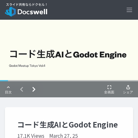
Ope
コード生成AIとGodot Engine
17.1K Views
March 27, 25