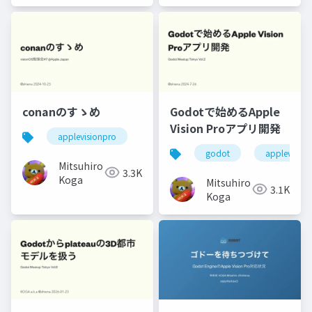
conanのすゝめ
Godotで始めるApple
Vision Proアプリ開発
applevisionpro
godot
applevision
Mitsuhiro
3.3K
Koga
Mitsuhiro
3.1K
Koga