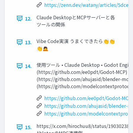
https://zenn.dev/watany/articles/5dce
Claude DesktopとMCPサーバーと各
12.
ツールの関係
Vibe Code実演 うまくできたら👏👏
13.
👏🙇
使用ツール • Claude Desktop • Godot Engine 
14.
(https://github.com/ee0pdt/Godot-MCP) • B
(https://github.com/ahujasid/blender-mcp)
(https://github.com/modelcontextprotocol/ 
https://github.com/ee0pdt/Godot-MCP
https://github.com/ahujasid/blender-m
https://github.com/modelcontextprotoc
https://x.com/hirochuu8/status/19030238
15.