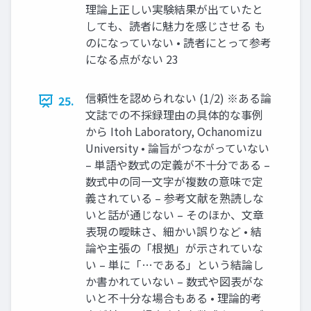
理論上正しい実験結果が出ていたと
しても、読者に魅力を感じさせる も
のになっていない • 読者にとって参考
になる点がない 23
信頼性を認められない (1/2) ※ある論
25.
文誌での不採録理由の具体的な事例
から Itoh Laboratory, Ochanomizu
University • 論旨がつながっていない
– 単語や数式の定義が不十分である –
数式中の同一文字が複数の意味で定
義されている – 参考文献を熟読しな
いと話が通じない – そのほか、文章
表現の曖昧さ、細かい誤りなど • 結
論や主張の「根拠」が示されていな
い – 単に「…である」という結論し
か書かれていない – 数式や図表がな
いと不十分な場合もある • 理論的考