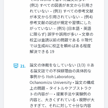
(例2) すべての図表が本文から引用さ
れていない – (例3) すべての参考文献
が本文から引用されていない – (例4)
参考文献の記述が規定や習慣にした
がっていない – (例5) (日本語・英語
に限らず) 誤字や誤用が多い • 文章の
校正は査読以前の問題である ※現代
では生成AIに校正を頼めばある程度
解決できる 19
論文の体裁をなしていない (3/3) ※あ
21.
る論文誌での不採録理由の具体的な
事例から Itoh Laboratory,
Ochanomizu University • 論文の構成
上の問題 – タイトルやアブストラク
トの内容が… • 提案手法や実験例の
内容と、大きくずれている • 視野が大
きすぎて、それに対して十分な内容