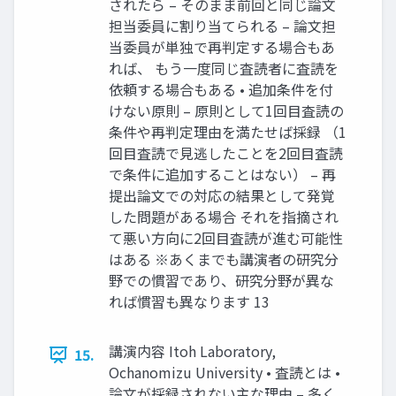
されたら – そのまま前回と同じ論文
担当委員に割り当てられる – 論文担
当委員が単独で再判定する場合もあ
れば、 もう一度同じ査読者に査読を
依頼する場合もある • 追加条件を付
けない原則 – 原則として1回目査読の
条件や再判定理由を満たせば採録 （1
回目査読で見逃したことを2回目査読
で条件に追加することはない） – 再
提出論文での対応の結果として発覚
した問題がある場合 それを指摘され
て悪い方向に2回目査読が進む可能性
はある ※あくまでも講演者の研究分
野での慣習であり、研究分野が異な
れば慣習も異なります 13
講演内容 Itoh Laboratory,
15.
Ochanomizu University • 査読とは •
論文が採録されない主な理由 – 多く