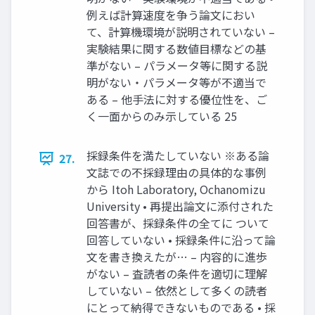
例えば計算速度を争う論文におい
て、計算機環境が説明されていない –
実験結果に関する数値目標などの基
準がない – パラメータ等に関する説
明がない・パラメータ等が不適当で
ある – 他手法に対する優位性を、ご
く一面からのみ示している 25
採録条件を満たしていない ※ある論
27.
文誌での不採録理由の具体的な事例
から Itoh Laboratory, Ochanomizu
University • 再提出論文に添付された
回答書が、採録条件の全てに ついて
回答していない • 採録条件に沿って論
文を書き換えたが… – 内容的に進歩
がない – 査読者の条件を適切に理解
していない – 依然として多くの読者
にとって納得できないものである • 採