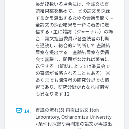
長が複数いる場合には、全論文の査
読結果案を集めて、 どの論文を採録
するかを選出するための会議を開く –
全論文の採否結果を一斉に著者に送
信する • 主に雑誌（ジャーナル）の場
合 – 論文担当委員が各査読者の判断
を通読し、総合的に判断して 査読結
果案を提出する – 査読結果案を委員
会で審議し、問題がなければ著者に
送信する （雑誌によっては委員会で
の審議が省略されることもある） ※
あくまでも講演者の研究分野での慣
習であり、研究分野が異なれば慣習
も異なります 12
査読の流れ(5) 再提出論文 Itoh
14.
Laboratory, Ochanomizu University
• 条件付採録や再判定の論文が再提出