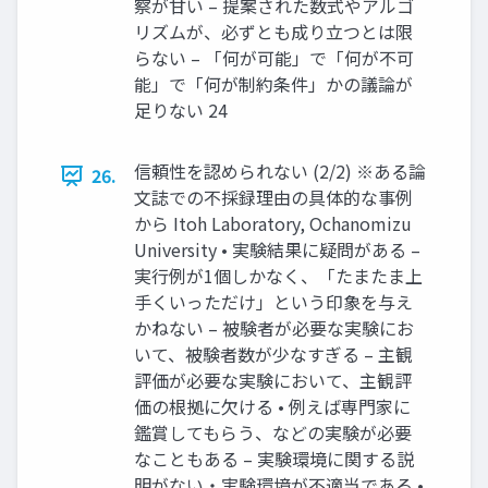
察が甘い – 提案された数式やアルゴ
リズムが、必ずとも成り立つとは限
らない – 「何が可能」で「何が不可
能」で「何が制約条件」かの議論が
足りない 24
信頼性を認められない (2/2) ※ある論
26.
文誌での不採録理由の具体的な事例
から Itoh Laboratory, Ochanomizu
University • 実験結果に疑問がある –
実行例が1個しかなく、「たまたま上
手くいっただけ」という印象を与え
かねない – 被験者が必要な実験にお
いて、被験者数が少なすぎる – 主観
評価が必要な実験において、主観評
価の根拠に欠ける • 例えば専門家に
鑑賞してもらう、などの実験が必要
なこともある – 実験環境に関する説
明がない・実験環境が不適当である •