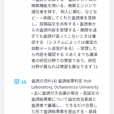
検索機能を用いる、検索エンジンで
適任者を探す、 知人に頼む、などな
ど… • 承諾してくれた査読者を登録
し、投稿論文を共有する • 査読者か
らの査読内容を受理する – 期限を過
ぎても査読が返ってこないときは催
促する （システムによっては催促の
自動メール送信がある） – 受理した
ら内容を確認する ※あくまでも講演
者の研究分野での慣習であり、研究
分野が異なれば慣習も異なります 11
査読の流れ(4) 査読結果判定 Itoh
13.
Laboratory, Ochanomizu University
• 主に査読付き会議の場合 – 各論文の
査読結果案について論文担当委員と
査読者で審議し、 できるだけ合意し
た形で査読結果案を提出する – 委員