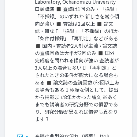
Laboratory, Ochanomizu University
口頭講演 ◼ 査読は1回のみ・「採録」
「不採録」のいずれか 新しさを競う傾
向が強い ◼ 査読は2回以上 ◼ 論文
誌・雑誌  「採録」「不採録」のほか
「条件付採録」「再判定」などがある
◼ 国内 • 査読者2人制が主流 • 論文誌
の査読回数は大半が2回のみ ◼ 国外
完成度を問われる傾向が強い 査読者が
3人以上の場合も多い  「再判定」と
されたときの条件が膨大になる場合も
ある ◼ 論文誌の査読回数が3回以上あ
る場合もある  極端な例として、提出
から掲載まで8年かかった論文 ※あく
までも講演者の研究分野での慣習であ
り、研究分野が異なれば慣習も異なり
ます 7
査読の典型的な流れ（概要） Itoh