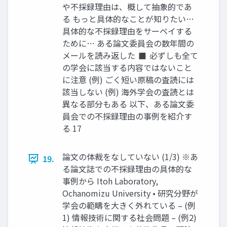
や不採録理由は、概して抽象的であ
る もっと具体的なことが知りたい…
具体的な不採録理由をサーベイする
ために… ある論文委員会の数年間の
メールを読み返した ◼ 必ずしも全て
の学会に該当する内容ではないこと
に注意 (例) ごく短い原稿の査読には
該当しない (例) 海外学会の査読とは
異なる部分もある 以下、ある論文委
員会での不採録理由の事例を紹介す
る 17
論文の体裁をなしていない (1/3) ※あ
19.
る論文誌での不採録理由の具体的な
事例から Itoh Laboratory,
Ochanomizu University • 研究分野が
学会の範疇を大きく外れている – (例
1) 情報技術に関する社会問題 – (例2)