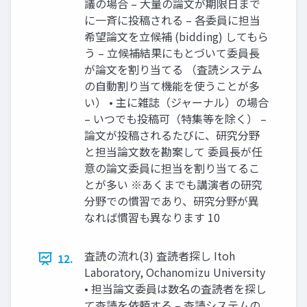
議の場合 – 大量の論文が期限日まで
に一斉に投稿される – 各委員に担当
希望論文を立候補 (bidding) してもら
う – 立候補結果にもとづいて委員長
が論文を割り当てる （査読システム
の自動割り当て機能を使うことが多
い） • 主に雑誌（ジャーナル）の場合
– いつでも投稿可（特集等を除く） –
論文が投稿されるたびに、研究分野
と担当論文数を勘案して 委員長が任
意の論文委員に担当を割り当てるこ
とが多い ※あくまでも講演者の研究
分野での慣習であり、研究分野が異
なれば慣習も異なります 10
査読の流れ(3) 査読者探し Itoh
12.
Laboratory, Ochanomizu University
• 担当論文委員は数名の査読者を探し
て査読を依頼する – 査読システムの