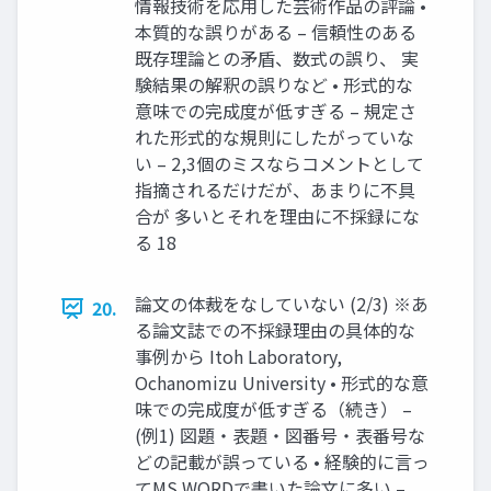
情報技術を応用した芸術作品の評論 •
本質的な誤りがある – 信頼性のある
既存理論との矛盾、数式の誤り、 実
験結果の解釈の誤りなど • 形式的な
意味での完成度が低すぎる – 規定さ
れた形式的な規則にしたがっていな
い – 2,3個のミスならコメントとして
指摘されるだけだが、あまりに不具
合が 多いとそれを理由に不採録にな
る 18
論文の体裁をなしていない (2/3) ※あ
20.
る論文誌での不採録理由の具体的な
事例から Itoh Laboratory,
Ochanomizu University • 形式的な意
味での完成度が低すぎる（続き） –
(例1) 図題・表題・図番号・表番号な
どの記載が誤っている • 経験的に言っ
てMS WORDで書いた論文に多い –