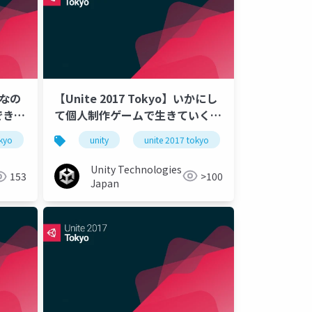
【Unite 2017 Tokyo】いかにし
んなの
て個人制作ゲームで生きていく
でき
か〜スマホゲームレッドオーシャ
バイル
unity
unite 2017 tokyo
okyo
ンの泳ぎ方〜
Unity Technologies
>100
153
Japan