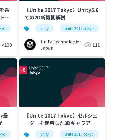
グを殲
【Unite 2017 Tokyo】Unity5.6
スト手
での2D新機能解説
okyo
unity
unite 2017 tokyo
Unity Technologies
>100
111
Japan
ty最
【Unite 2017 Tokyo】セルシェ
が教
ーダーを使用した3Dキャラアプ
負担最
リの開発事例
okyo
サーバー開発
unity
クライアント開発
unite 2017 tokyo
黒騎士と白の魔王