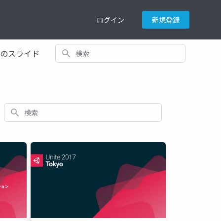
ログイン
新規登録
検索
てのスライド
検索