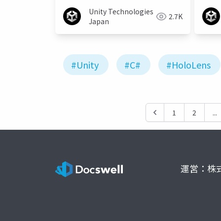
Unity Technologies
2.7K
Japan
#Unity
#C#
#HoloLens
1
2
...
運営：株