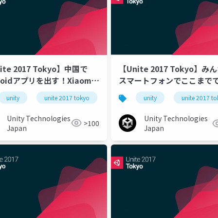
ite 2017 Tokyo】中国で
【Unite 2017 Tokyo】み
roidアプリを出す！Xiaomi
スマートフォンでここまで
アでのアプリリリース、収益
る〜Kudan ARを使ったモ
unity
unite 2017 tokyo
unity
unite 2017 t
ためにできること
AR/MRの世界
Unity Technologies
Unity Technologies
>100
Japan
Japan