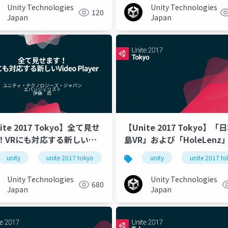
Unity Technologies
Unity Technologies
120
Japan
Japan
ite 2017 Tokyo】全て見せ
【Unite 2017 Tokyo】「
！VRにも対応する新しい
島VR」および「HoleLenz
o Player
発事例ご紹介
unity
unite 2017 tokyo
unity
unite 2017 t
Unity Technologies
Unity Technologies
680
Japan
Japan