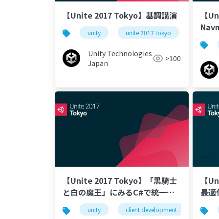
【Unite 2017 Tokyo】基調講演
【Uni
Na
unity
unite 2017 tokyo
Unity Technologies
>100
Japan
【Unite 2017 Tokyo】「黒騎士
【Uni
と白の魔王」にみるC#で統一し
最適
たサーバー/クライアント開発と
ィス
unity
client development
unirx
現実的なUniRx使いこなし術