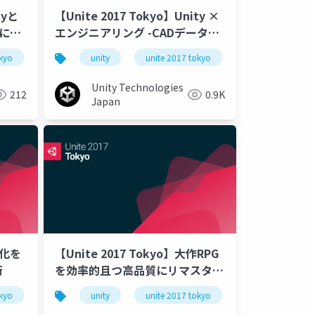
tyと
【Unite 2017 Tokyo】Unity ×
携によ
エンジニアリング -CADデータ活
AD
用や三次元点群ビジュアライズツ
okyo
unity
unite 2017 tokyo
ールの事例紹介-
Unity Technologies
212
0.9K
Japan
適化を
【Unite 2017 Tokyo】大作RPG
術
を効率的且つ高品質にリマスター
するためのUnity活用
okyo
unity
unite 2017 tokyo