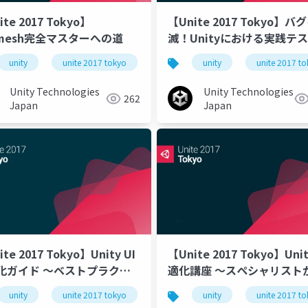
te 2017 Tokyo】
【Unite 2017 Tokyo】バ
vmesh完全マスターへの道
滅！Unityにおける実践テ
法
unity
unite 2017 tokyo
unity
unite 2017 t
Unity Technologies
Unity Technologies
262
Japan
Japan
te 2017 Tokyo】Unity UI
【Unite 2017 Tokyo】Uni
化ガイド 〜ベストプラクテ
適化講座 ～スペシャリスト
と新機能
えるメモリとCPU使用率の
unity
unite 2017 tokyo
unite 2017 tokyo
c大統一理論
unity
server development
unite 2017 t
小化テクニック～