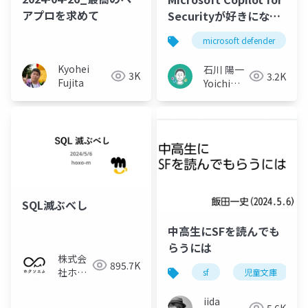
アプロを求めて
Securityが好きになっ
てきた / M365セキュリ
microsoft defender
ティ&ゼロトラスト勉強
会 #13
Kyohei
石川 陽一
3K
3.2K
Fujita
Yoichi
Ishikawa
SQL滅ぶべし
中高生にSFを読んでも
らうには
株式会
895.7K
社ホク
sf
児童文庫
ソエム
iida
5.6K