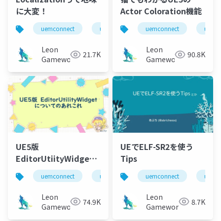
に大変！
Actor Coloration機能
uemconnect
ue5
uemconnect
ue5
Leon
Leon
21.7K
90.8K
Gameworks
Gameworks
UE5版
UEでELF-SR2を使う
EditorUtiityWidget
Tips
についてのあれこれ
uemconnect
ue5
uemconnect
ue5
Leon
Leon
74.9K
8.7K
Gameworks
Gameworks