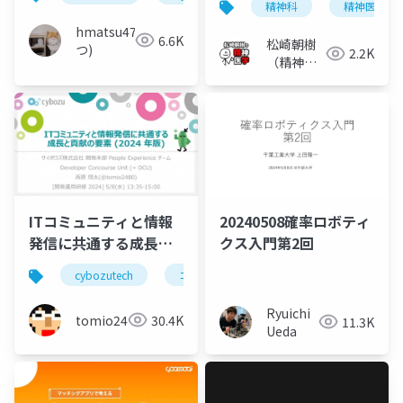
精神科
精神医学
hmatsu47(ま
6.6K
松崎朝樹
つ)
2.2K
（精神科
医）
ITコミュニティと情報
20240508確率ロボティ
発信に共通する成長と
クス入門第2回
貢献の要素(2024年版)
cybozutech
コミュニティ
勉強会
ブログ
Ryuichi
tomio2480
30.4K
11.3K
Ueda