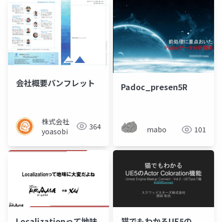
様
会社概要パンフレット
Padoc_presen5R
株式会社
364
mabo
101
yoasobi
Localizationって地味
猫でもわかるUE5の