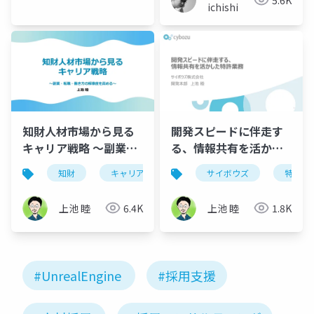
ichishi
知財人材市場から見る
開発スピードに伴走す
キャリア戦略 ～副業・
る、情報共有を活かし
転職・働き方の解像度
た特許業務
知財
キャリア
複業
サイボウズ
転職
特許
を高める～
上池 睦
6.4K
上池 睦
1.8K
#UnrealEngine
#採用支援