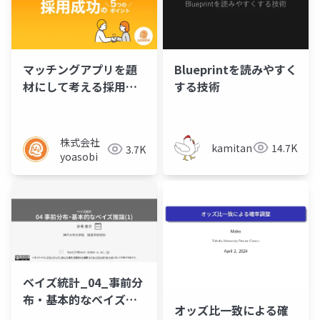
マッチングアプリを題
Blueprintを読みやすく
材にして考える採用成
する技術
功の5つのポイント／セ
ミナー資料
株式会社
kamitani
14.7K
3.7K
yoasobi
ベイズ統計_04_事前分
布・基本的なベイズ推
オッズ比一致による確
論(1)