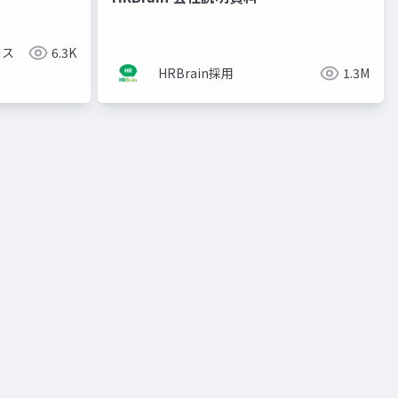
ース
6.3K
HRBrain採用
1.3M