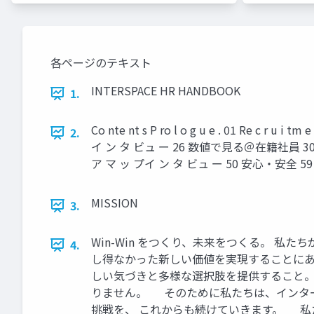
各ページのテキスト
INTERSPACE HR HANDBOOK
1.
Co nte nt s P ro l o g u e . 01 Re c
2.
イ ン タ ビュ ー 26 数値で見る＠在籍社員 30 0 2
ア マ ッ プイ ン タ ビュ ー 50 安心・安
MISSION
3.
Win-Win をつくり、未来をつくる。 私
4.
し得なかった新しい価値を実現することにあり
しい気づきと多様な選択肢を提供すること
りません。 そのために私たちは、インタ
挑戦を、 これからも続けていきます。 私た