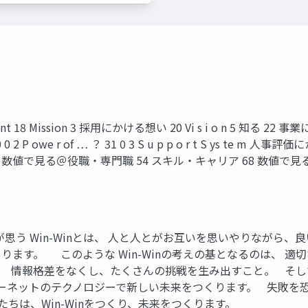
 r u i tm e nt 18 Mission 3 採用にかける想い 20 Vi s i o n 5
 P owe r of … ？ 31 0 3 S u p p o r t S ys te
全 59 数値で見る＠役職・専門職 54 スキル・キャリア 68 数値で見
たちが思う Win-Winとは、 人と人とがお互いを思いやりなが
ます。 このような Win-Winの考えの基となるのは、 
。 情報格差をなくし、たくさんの挑戦を生み出すこと。 そし
ーネットのテクノロジーで新しい未来をつくります。 失敗を
ちは、Win-Winをつくり、未来をつくります。