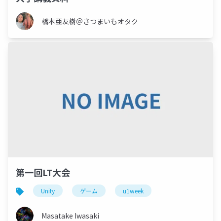
橋本亜友樹＠さつまいもオタク
第一回LT大会
Unity
ゲーム
u1week
Masatake Iwasaki