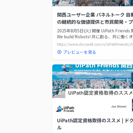
関西ユーザー企業 パネルトーク 自
の継続的な価値提供と市民開発・プ
発の勘所 | ドクセル
2025年8月5日(火) 開催 UiPath Friends 
We build Robots! 共に創る、共に働く
メーションの未...
プレビューを見る
UiPath認定資格取得のススメ | ド
ル