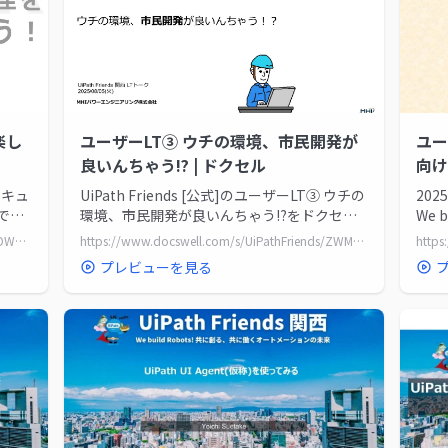
楽し
ユーザーLT③ ウチの環境、市民開発が
ユー
良いんちゃう⁉ | ドクセル
向け
 ドキュ
UiPath Friends [公式]のユーザーLT③ ウチの
202
でみ
環境、市民開発が良いんちゃう⁉をドクセル
We 
で読んでみよう
メー
https://www.docswell.com/s/UiPathFriends/KDW6WG-20250805_LT02/1
https://www.docswell.com/s/UiPathFriends/ZWM3M4-20250805_LT03/1
プレビューを見る