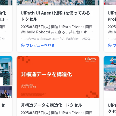
動化
UiPath UI Agent(仮称)を使ってみる |
UiP
ロ開
ドクセル
Pr
ロと
関西 ~
2025年8月5日(火) 開催 UiPath Friends 関西 ~
202
オート
We build Robots! 共に創る、共に働くオート
We 
メーションの未...
メー
https://www.docswell.com/s/UiPathFriends/ZQXN73-20250805_KansaiUserPanel
https://www.docswell.com/s/UiPathFriends/52QJ77-20250805_MVP01
プレビューを見る
クセ
非構造データを構造化 | ドクセル
UiP
クセ
2025年8月5日(火) 開催 UiPath Friends 関西 ~