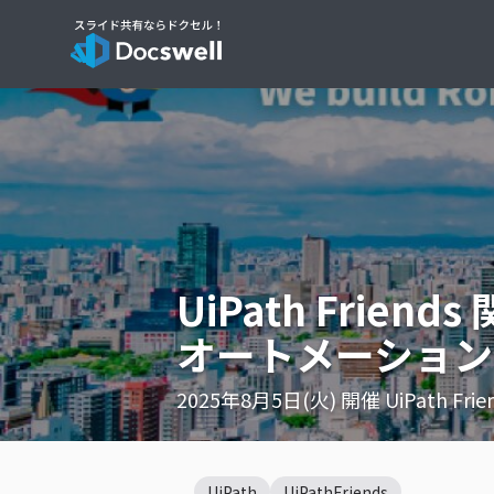
UiPath Friend
オートメーション
2025年8月5日(火) 開催 UiPath F
UiPath
UiPathFriends