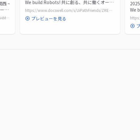
We build Robots! 共に創る、共に働くオート
関西 ~
202
メーションの未...
オート
We 
https://www.docswell.com/s/UiPathFriends/ZREW8E-20250805_IXP
メー
https://www.docswell.com/s/UiPathFriends/K44MNW-20250805_MVP03
プレビューを見る