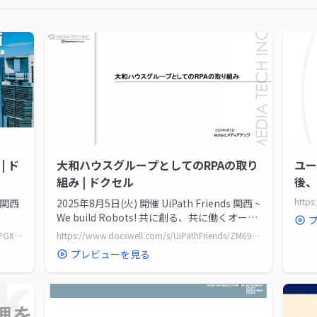
| ド
大和ハウスグループとしてのRPAの取り
ユー
組み | ドクセル
後、
変え
s 関西
2025年8月5日(火) 開催 UiPath Friends 関西 ~
We build Robots! 共に創る、共に働くオート
メーションの未...
https://www.docswell.com/s/UiPathFriends/5PGXG2-20250805_opening/1
https://www.docswell.com/s/UiPathFriends/ZM69Q8-20250805_MediaTech
プレビューを見る