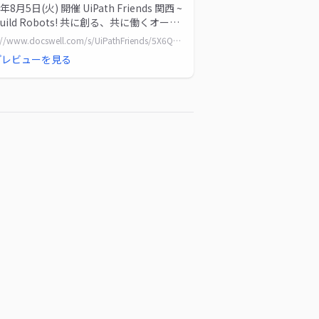
5年8月5日(火) 開催 UiPath Friends 関西 ~
build Robots! 共に創る、共に働くオート
ションの未...
https://www.docswell.com/s/UiPathFriends/5X6Q6P-20250805_closing
プレビューを見る