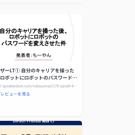
ザーLT① 自分のキャリアを操った
ロボットにロボットのパスワードを
させた件
https://speakerdeck.com/natsuumar27/lt-uipath-kiyaria-sutori-oyobi-dev
プレビューを見る