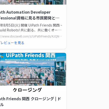
ath Automation Developer
ofessional資格に見る市民開発とプ
の違い | ドクセル
5年8月5日(火) 開催 UiPath Friends 関西 ~
build Robots! 共に創る、共に働くオート
ションの未...
https://www.docswell.com/s/UiPathFriends/KJQNW1-20250805_MVP02
プレビューを見る
ath Friends 関西 クロージング | ド
ル