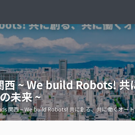
s 関西 ~ We build Robo
の未来 ~
riends 関西 ~ We build Robots! 共に創る、共に働