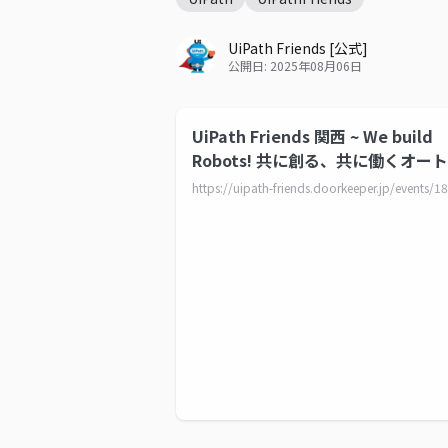
UiPath Friends [公式]
公開日: 2025年08月06日
UiPath Friends 関西 ~ We build
Robots! 共に創る、共に働くオー
ションの未来 ~ - UiPath Friends 
https://uipath-friends.doorkeeper.jp/events/1
式] | Doorkeeper