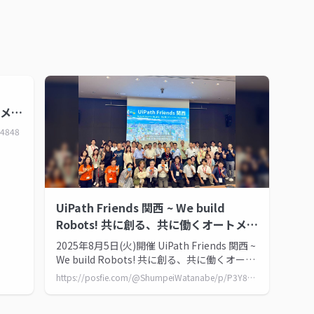
トメー
[公
84848
UiPath Friends 関西 ~ We build
Robots! 共に創る、共に働くオートメー
ションの未来 ~ ポストまとめ
2025年8月5日(火)開催 UiPath Friends 関西 ~
We build Robots! 共に創る、共に働くオート
メーションの未来 ~
https://posfie.com/@ShumpeiWatanabe/p/P3Y8wzs