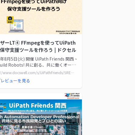
ザーLT④ FFmpegを使ってUiPath
保守支援ツールを作ろう | ドクセル
5年8月5日(火) 開催 UiPath Friends 関西 ~
build Robots! 共に創る、共に働くオート
ションの未...
https://www.docswell.com/s/UiPathFriends/5REWEE-20250805_LT04
プレビューを見る