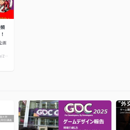
5頻
！
う企画
..
https://www.docswell.com/s/my_syumi_game/ZGQ3Y9-2025-07-29-CEDECLT2025