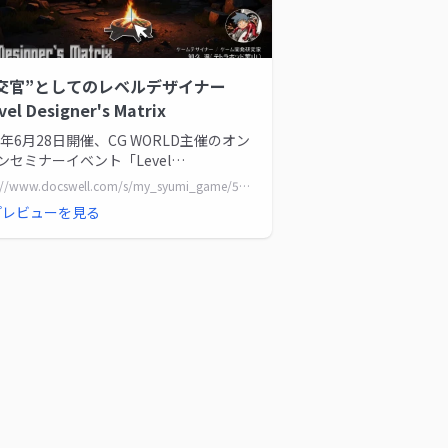
交官”としてのレベルデザイナー
vel Designer's Matrix
25年6月28日開催、CG WORLD主催のオン
ンセミナーイベント「Level
gner&#039;s Matrix」 https://cgwor...
https://www.docswell.com/s/my_syumi_game/5M68W9-Level-Designer-Diplomats
プレビューを見る