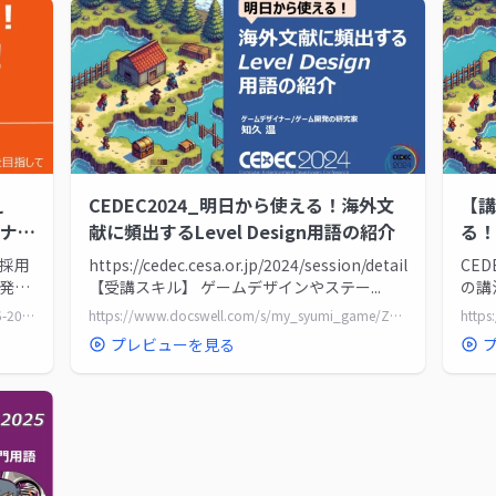
え
CEDEC2024_明日から使える！海外文
【講
ナー
献に頻出するLevel Design用語の紹介
る！
用語
を採用
https://cedec.cesa.or.jp/2024/session/detail/s6609be8
CE
開発者
【受講スキル】 ゲームデザインやステー...
の講
http
https://www.docswell.com/s/toylogic/ZDXJ85-2022-08-25-145637
https://www.docswell.com/s/my_syumi_game/ZR22VE-CEDEC2024_LevelDesignKeywords
http
スラ
プレビューを見る
http
CEDE