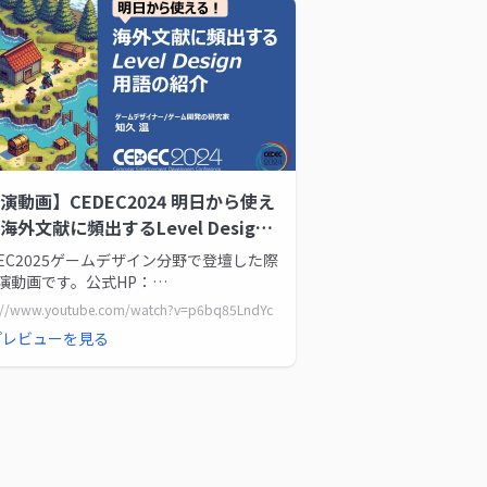
演動画】CEDEC2024 明日から使え
海外文献に頻出するLevel Design
の紹介
ca5282/
DEC2025ゲームデザイン分野で登壇した際
演動画です。公式HP：
s://cedec.cesa.or.jp/2024/session/detail/s6609be8ca5282/
s://www.youtube.com/watch?v=p6bq85LndYc
イド：
プレビューを見る
s://www.docswell.com/s/my_syumi_game/ZR22VE-
C20...