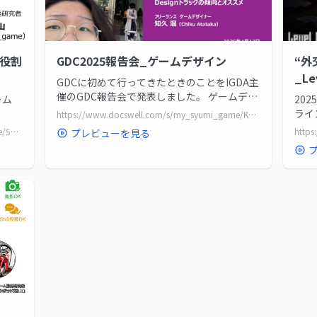
の役割
GDC2025報告会_ゲームデザイン
“外
_Le
GDCに初めて行ってきたときのことをIGDA主
催のGDC報告会で発表しました。 ゲームデザ
ーム
20
イントラックについて...
ライ
https://www.docswell.com/s/my_syumi_game/KV1N7J-GDC2025_GameDesign
Desi
https://www.docswell.com/s/my_syumi_game/54Q778-GameDesignAI
プレビューを見る