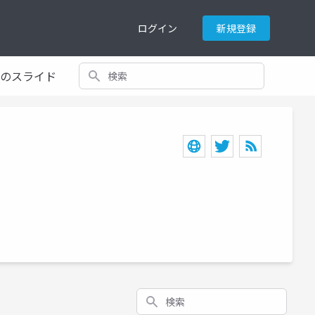
ログイン
新規登録
検索
てのスライド
検索