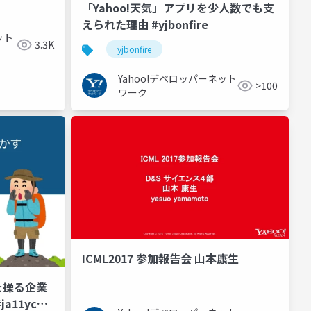
ーキテクチ
「Yahoo!天気」アプリを少人数でも支
えられた理由 #yjbonfire
ット
3.3K
yjbonfire
Yahoo!デベロッパーネット
>100
ワーク
ICML2017 参加報告会 山本康生
を操る企業
a11yc