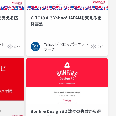
PANを支える広
YJTC18 A-3 Yahoo! JAPANを支える開
発基盤
ット
Yahoo!デベロッパーネット
627
273
ワーク
Bonfire Design #2 数々の失敗から得