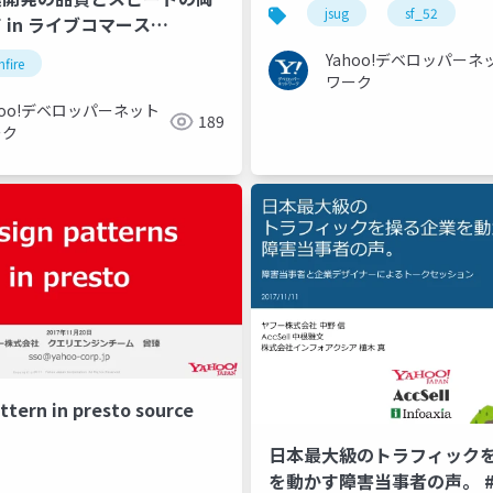
によるマイクロサービスア
jsug
sf_52
 in ライブコマース
ャ #jsug #sf_52
e
Yahoo!デベロッパーネ
nfire
ワーク
hoo!デベロッパーネット
189
ーク
ttern in presto source
日本最大級のトラフィック
を動かす障害当事者の声。 #j