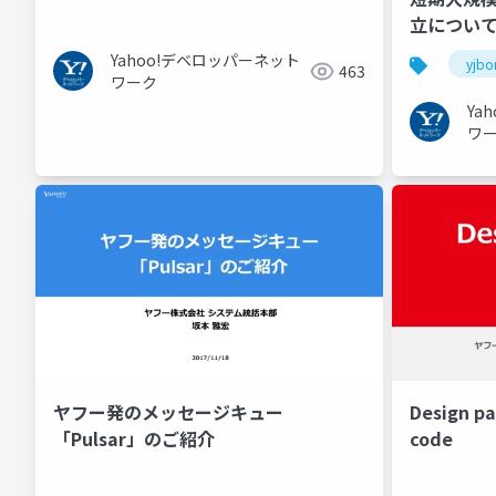
立について
#yjbonfir
Yahoo!デベロッパーネット
yjbo
463
ワーク
Ya
ワ
Design pa
ヤフー発のメッセージキュー
code
「Pulsar」のご紹介