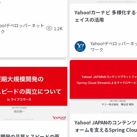
み
Yahoo!カーナビ 多様化す
ェイスの活用
hoo!デベロッパーネット
1.2K
ーク
Yahoo!デベロッパーネ
ワーク
Yahoo! JAPANのコンテ
ォームを支えるSpring Cloud
模開発の品質とスピードの両