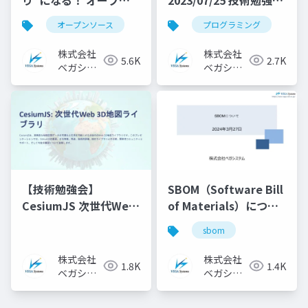
ソースのお話
資料
オープンソース
プログラミング
2025/04/24 技術勉強会
資料
株式会社
株式会社
5.6K
2.7K
ベガシス
ベガシス
テム
テム
【技術勉強会】
SBOM（Software Bill
CesiumJS 次世代Web
of Materials）につい
3D地図ライブラリ
て 2024/03/27 技術勉
sbom
2024/11/06 技術勉強会
強会発表資料
資料
株式会社
株式会社
1.8K
1.4K
ベガシス
ベガシス
テム
テム