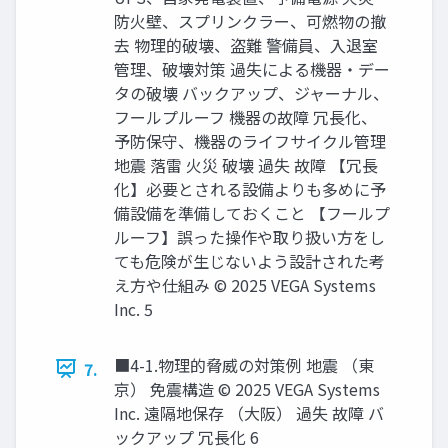
防火壁、スプリンクラー、可燃物の撤
去 物理的破壊、盗難 警備員、入退室
管理、破壊対策 過失による機器・デー
タの破壊 バックアップ、ジャーナル、
フールプルーフ 機器の故障 冗長化、
予防保守、機器のライフサイクル管理
地震 落雷 火災 破壊 過失 故障 【冗長
化】必要とされる設備よりも多めに予
備設備を準備しておくこと 【フールプ
ルーフ】誤った操作や取り扱い方をし
ても危険が生じないよう設計された考
え方や仕組み © 2025 VEGA Systems
Inc. 5
■4-1.物理的脅威の対策例 地震 （東
7.
京） 免震構造 © 2025 VEGA Systems
Inc. 遠隔地保存 （大阪） 過失 故障 バ
ックアップ 冗長化 6