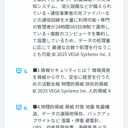
知システム、 消火設備などが備えられ
ている • 通信事業者の光ファイバーな
どの通信回線を大量に利用可能 • 専門
の管理者が24時間365日体制で運用し
ている • 複数のコンピュータを集約し
て設置しているため、データの処理量
に応じて 最適な台数で処理を行なうこ
とも可能 © 2025 VEGA Systems Inc. 3
■3.情報セキュリティとは？ 情報資産
5.
を脅威から守り、安全に経営を行うた
めの活動全般 物理的脅威 技術的脅威
© 2025 VEGA Systems Inc. 人的脅威 4
■4.物理的脅威 脅威 対策 地震 免震構
6.
造、データの遠隔地保存、バックアッ
プサイトなど 落雷・停電 避雷針、
UPS、自家発電装置、予備電源 火災