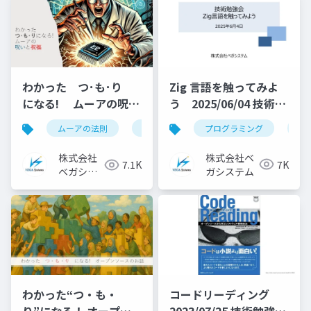
Zig 言語を触ってみよ
わかった つ･も･り
う 2025/06/04 技術勉
になる! ムーアの呪い
強会資料
と祝福
プログラミング
zig
ムーアの法則
ai
agi
株式会社ベ
株式会社
7K
7.1K
ガシステム
ベガシス
テム
わかった“つ・も・
コードリーディング
り”になる！ オープン
2023/07/25 技術勉強会