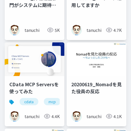
門がシステムに期待す
用してますか
ること
tanuchi
5K
tanuchi
4.7K
CData MCP Serversを
20200619_Nomadを見
使ってみた
た役員の反応
cdata
mcp
domino
hcl
tanuchi
4.4K
tanuchi
4.1K