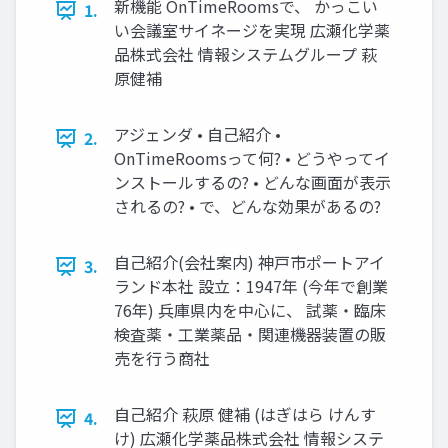
新機能 OnTimeRoomsで、 かっこい
1.
い会議室サイネージを実現 広瀬化学薬
品株式会社 情報システムグループ 萩
原健補
アジェンダ • 自己紹介 •
2.
OnTimeRoomsって何? • どうやってイ
ンストールするの? • どんな画面が表示
されるの? • で、どんな効果があるの?
自己紹介(会社案内) 神戸市ポートアイ
3.
ランド本社 設立：1947年 (今年で創業
76年) 兵庫県内を中心に、 試薬・臨床
検査薬・工業薬品・関連機器装置の販
売を行う商社
自己紹介 萩原 健補 (はぎはら けんす
4.
け) 広瀬化学薬品株式会社 情報システ