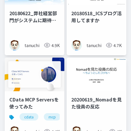
20180622_弊社経営部
20180518_ICSブログ活
門がシステムに期待す
用してますか
ること
tanuchi
4.9K
tanuchi
4.7K
CData MCP Serversを
20200619_Nomadを見
使ってみた
た役員の反応
cdata
mcp
domino
hcl