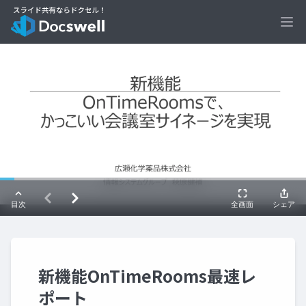
Ope
新機能OnTimeRooms最速レ
ポート