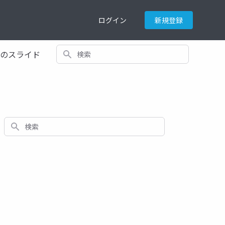
ログイン
新規登録
検索
てのスライド
検索