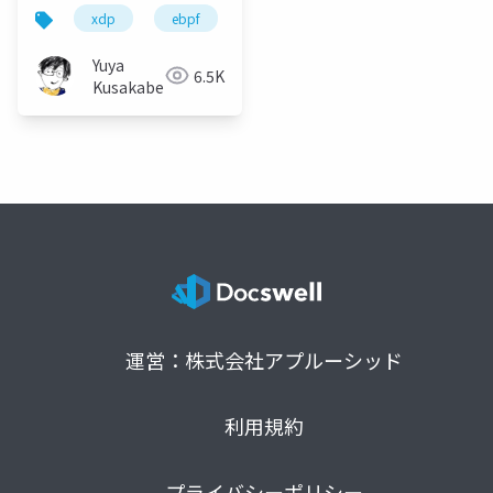
ーンをXDPで作る話
xdp
ebpf
enog
Yuya
6.5K
Kusakabe
運営：株式会社アプルーシッド
利用規約
プライバシーポリシー