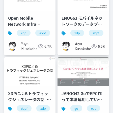
Open Mobile
ENOG63 モバイルネッ
Network Infra
トワークのデータプレ
Meetup #4 XDPのテス
ーンをXDPで作る話
xdp
ebpf
test
xdp
ci
go
ebpf
om
トとCI
Yuya
Yuya
6.7K
6.5K
Kusakabe
Kusakabe
XDPによるトラフィッ
JANOG42 GoでEPC作
クジェネレータの話 -
って本番運用している
eBPF Meetup Japan
話
ebpf
xdp
go
go
epc
ja
#4