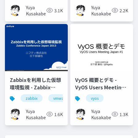
Yuya
Yuya
3.1K
2.2K
Kusakabe
Kusakabe
Zabbixを利用した仮想
VyOS 概要とデモ -
環境監視 - Zabbix
VyOS Users Meeting
Conference Japan
Japan #1
zabbix
vmware
vyos
2013
Yuya
Yuya
1.6K
1.3K
Kusakabe
Kusakabe