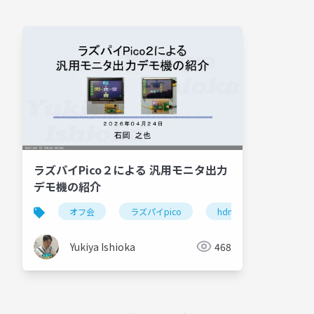
ラズパイPico２による 汎用モニタ出力
デモ機の紹介
オフ会
ラズパイpico
hdmi
vga
Yukiya Ishioka
468