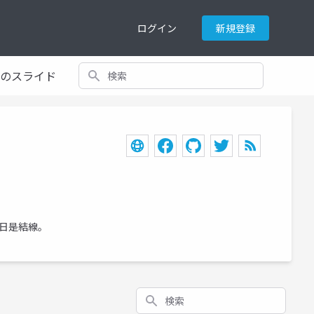
ログイン
新規登録
検索
てのスライド
ら日日是結線。
検索