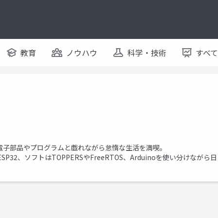
教育
ノウハウ
科学・技術
すべ
電子部品やプログラムと戯れながら怠惰な生活を満喫。
やESP32、ソフトはTOPPERSやFreeRTOS、Arduinoを使い分けなが