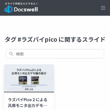
Ope
タグ #ラズパイpico に関するスライド
検索
ラズパイPico２による
汎用モニタ出力デモ機