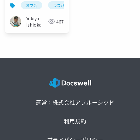
の紹介
オフ会
ラズパイpico
hdmi
vga
Yukiya
467
Ishioka
運営：株式会社アプルーシッド
利用規約
プライバシーポリシー