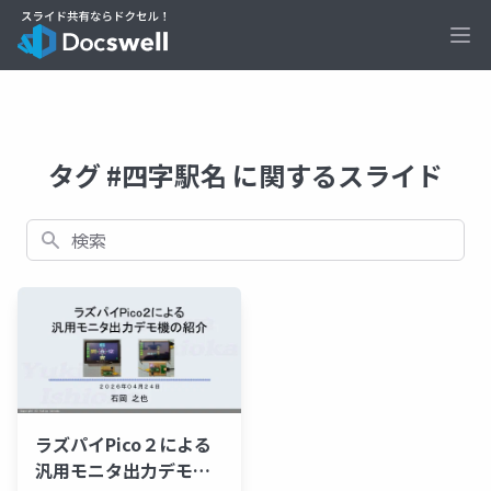
Ope
タグ #四字駅名 に関するスライド
検索
ラズパイPico２による
汎用モニタ出力デモ機