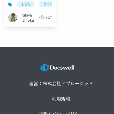
の紹介
オフ会
ラズパイpico
hdmi
vga
Yukiya
467
Ishioka
運営：株式会社アプルーシッド
利用規約
プライバシーポリシー