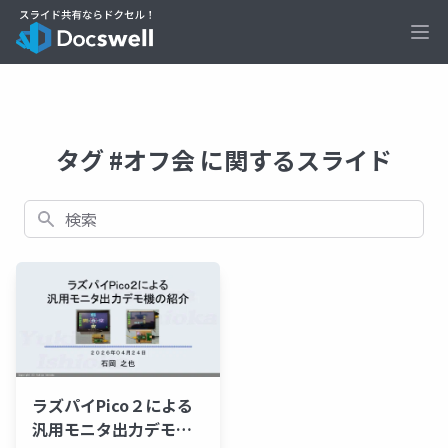
Ope
タグ #オフ会 に関するスライド
検索
ラズパイPico２による
汎用モニタ出力デモ機