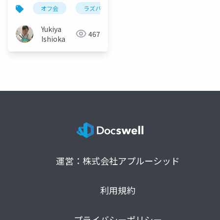
の紹介
オフ会
ラズパイpico
hdmi
vga
Yukiya
467
Ishioka
運営：株式会社アプルーシッド
利用規約
プライバシーポリシー