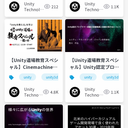
Unity
Unity
212
1.1K
Technologies
Technologies
Japan
Japan
【Unity道場教育スペシ
【Unity道場教育スペシ
ャル】Cinemachineで
ャル】Unity認定プログ
教えるゲームの3つの大
ラマー試験の試験範囲
unity
unity3d
unity道場
unity
unitydojo
unity3d
切なこと
と試験対策方法につい
て
Unity
Unity
4.8K
1.1K
Technologies
Technologies
Japan
Japan