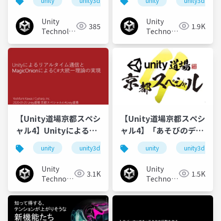
unity
unity3d
unity道場
unity
unitydojo
unity3d
活用法
ーバー開発運用しない
ゲーム開発
Unity
Unity
385
1.9K
Technologies
Technologies
Japan
Japan
【Unity道場京都スペシ
【Unity道場京都スペシ
ャル4】Unityによるリ
ャル4】「あそびのデザ
アルタイム通信と
イン講座」ーUnityでゲ
unity
unity3d
unity道場
unity
unitydojo
unity3d
MagicOnionによるC#
ームをつくろう
大統一理論の実現
Unity
Unity
3.1K
1.5K
Technologies
Technologies
Japan
Japan