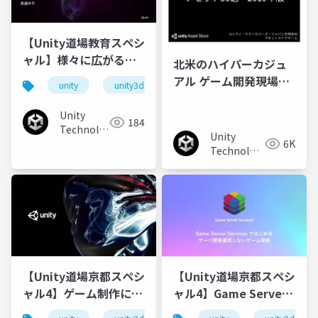
【Unity道場教育スペシ
ャル】様々に広がる
北⽶のハイパーカジュ
Unityの世界
アル ゲーム開発現場で
unity
unity3d
unity道場
unitydojo
良く使われた アセット
30選‒ 2019年版
Unity
184
Technologies
Unity
6K
Japan
Technologies
Japan
【Unity道場京都スペシ
【Unity道場京都スペシ
ャル4】ゲーム制作にお
ャル4】Game Server
ける機械学習のお手軽
Services ではじめる サ