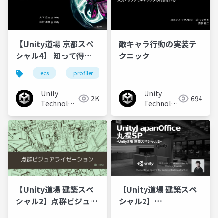
【Unity道場 京都スペ
敵キャラ行動の実装テ
シャル4】 知って得す
クニック
る、 テンションが上が
ecs
profiler
hdrp
団結
りそうな 新機能たち
Unity
Unity
2K
694
Technologies
Technologies
Japan
Japan
【Unity道場 建築スペ
【Unity道場 建築スペ
シャル2】点群ビジュア
シャル2】
ライゼーション
UnityJapanOffice 丸