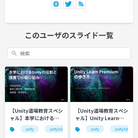
このユーザのスライド一覧
検索
【Unity道場教育スペシ
【Unity道場教育スペシ
ャル】本学における
ャル】Unity Learn
Unityの役割と授業での
Premiumの歩き方
unity
unity3d
unity道場
unity
unitydojo
unity3d
取り組み