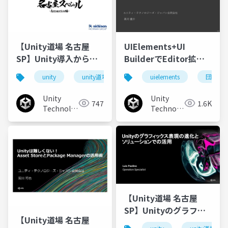
【Unity道場 名古屋
UIElements+UI
SP】Unity導入から活
BuilderでEditor拡張
用までの開発フローを
を作ろう
unity
unity道場
uielements
団結
大公開
Unity
Unity
747
1.6K
Technologies
Technologies
Japan
Japan
【Unity道場 名古屋
SP】Unityのグラフィ
【Unity道場 名古屋
ックス表現の進化とソ