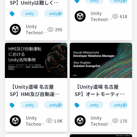
unity
unity道場
SP】Unityは難しくな
リューションでの活用
い！Asset Storeと
Unity
unity
unity道場
618
Package Managerの
Technologies
活用術
Japan
Unity
295
Technologies
Japan
【Unity道場 名古屋
【Unity道場 名古屋
SP】HMI及び自動運転
SP】オートモーティブ
におけるUnity活用事例
向け Unity 導入ハンズ
unity
unity道場
unity
unity道場
オン
Unity
Unity
1.9K
170
Technologies
Technologies
Japan
Japan