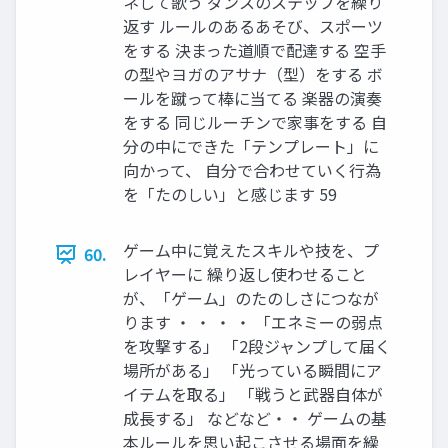
ネして歌う ダンスのステップを繰り
返す ルールのあるあそび、スポーツ
をする 決まった道順で配達する 空手
の型やヨガのアサナ（型）をする ボ
ールを蹴って棒に当てる 楽器の演奏
をする 同じルーチンで家事をする 自
分の中にできた「テンプレート」に
向かって、 自分で合わせていく行為
を「たのしい」と感じます 59
ゲーム中に覚えたスキルや技を、プ
60.
レイヤーに 繰り返し使わせること
が、「ゲーム」のたのしさにつなが
ります ・ ・ ・ ・ 「エネミーの弱点
を攻撃する」 「2段ジャンプして届く
場所がある」 「光っている瞬間にア
イテムを取る」 「戦うと武器自体が
成長する」 などなど・・ ゲームの基
本ルールを思い起こさせる場面を繰