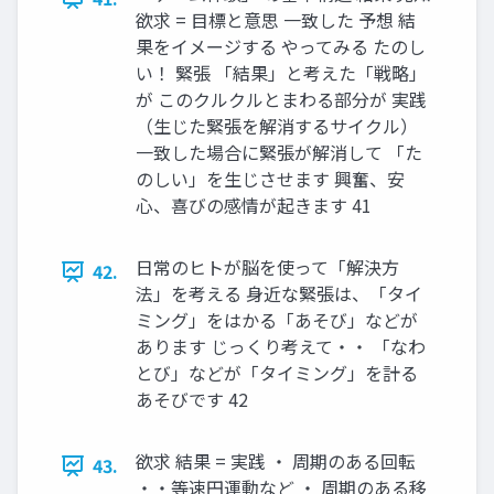
欲求 = 目標と意思 一致した 予想 結
果をイメージする やってみる たのし
い！ 緊張 「結果」と考えた「戦略」
が このクルクルとまわる部分が 実践
（生じた緊張を解消するサイクル）
一致した場合に緊張が解消して 「た
のしい」を生じさせます 興奮、安
心、喜びの感情が起きます 41
日常のヒトが脳を使って「解決方
42.
法」を考える 身近な緊張は、「タイ
ミング」をはかる「あそび」などが
あります じっくり考えて・・ 「なわ
とび」などが「タイミング」を計る
あそびです 42
欲求 結果 = 実践 ・ 周期のある回転
43.
・・等速円運動など ・ 周期のある移