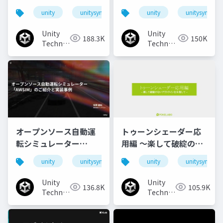
animationで作るリッ
unity
unitysync
unity
unitysync
チなUI演出
Unity
Unity
188.3K
150K
Technologies
Technologies
Japan
Japan
オープンソース自動運
トゥーンシェーダー応
転シミュレーター
用編 ～楽して破綻のな
「AWSIM」のご紹介と
いアウトラインを目指
unity
unitysync
unity
unitysync
実装事例
して～
Unity
Unity
136.8K
105.9K
Technologies
Technologies
Japan
Japan