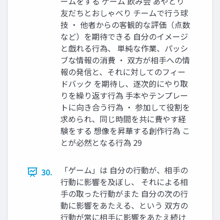
ームをする ゲーム 飲み会 あやとり
友だちとおしゃべり チームで行う球
技 ・ 他者からの客観的な評価（点数
など）を期待できる 自分のイメージ
と戯れる行為、 単純な作業、パッシ
ブな情報の消費 ・ 双方が相手への情
報の発信と、それに対してのフィー
ドバック を期待し、逐次的にやり取
りを繰り返す行為 手本やテンプレー
トに向き合う行為 ・ 参加して役割を
求められ、同じ時間を共に費やす経
験をする 想像を昇華する創作行為 こ
とが必然となる行為 29
「ゲーム」は 自分の行動が、相手の
30.
行動に影響を及ぼし、 それによる相
手の取った行動がまた 自分の次の行
動に影響をあたえる、という 双方の
行動が常に相手に影響をあたえ続け