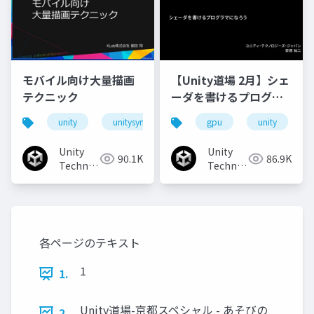
モバイル向け大量描画
【Unity道場 2月】シェ
テクニック
ーダを書けるプログラ
マになろう
unity
unitysync
gpu
unity
Unity
Unity
90.1K
86.9K
Technologies
Technologies
Japan
Japan
各ページのテキスト
1
1.
Unity道場-京都スペシャル - あそびの
2.