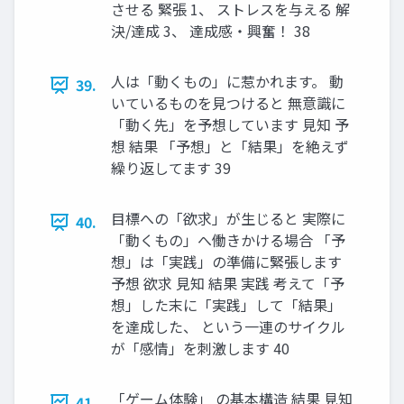
させる 緊張 1、 ストレスを与える 解
決/達成 3、 達成感・興奮！ 38
人は「動くもの」に惹かれます。 動
39.
いているものを見つけると 無意識に
「動く先」を予想しています 見知 予
想 結果 「予想」と「結果」を絶えず
繰り返してます 39
目標への「欲求」が生じると 実際に
40.
「動くもの」へ働きかける場合 「予
想」は「実践」の準備に緊張します
予想 欲求 見知 結果 実践 考えて「予
想」した末に「実践」して「結果」
を達成した、 という一連のサイクル
が「感情」を刺激します 40
「ゲーム体験」 の基本構造 結果 見知
41.