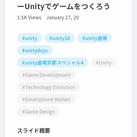
ーUnityでゲームをつくろう
1.5K Views
January 27, 20
#unity
#unity3d
#unity道場
#unitydojo
#unity道場京都スペシャル4
#Unity
#Game Development
#Technology Evolution
#Smartphone Market
#Game Design
スライド概要