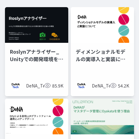
Roslynアナライザー_
ディメンショナルモデ
Unityでの開発環境を改
ルの実導入と実装につ
善するための静的解析
いて
の仕組みの構築
DeNA_Tech
85.9K
DeNA_Tech
54.2K