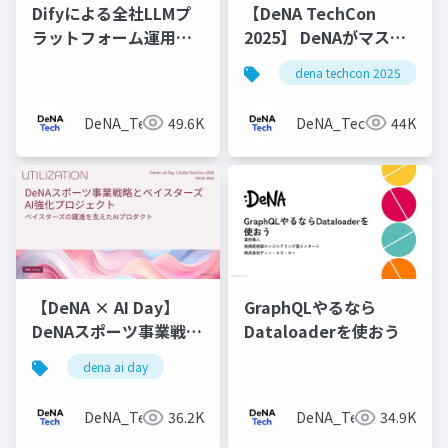
Difyによる全社LLMプ
【DeNA TechCon
ラットフォーム運用と
2025】 DeNAがマスタ
v1アップデート
データ管理にOyakata
dena techcon 2025
を使う理由
DeNA_Tech
49.6K
DeNA_Tech
44K
【DeNA × AI Day】
GraphQLやるなら
DeNAスポーツ事業戦略
Dataloaderを使おう
とベイスターズAI強化
dena ai day
プロジェクト
DeNA_Tech
36.2K
DeNA_Tech
34.9K