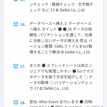
ンチェック - 数値チェック - ⽂字数チ
ェック など 15 © DeNA Co., Ltd.
データベースへ挿⼊ 3. データベース
16.
へ挿⼊ ポイント ● ● 16 データの信
頼性: バリデーションを通じて、仕様
に合致しないデータの挿⼊を 防⽌ バ
ージョン管理: YAMLファイルをGit管
理することで解決 © DeNA Co., Ltd.
まとめ ● スプレッドシートは⾮エン
17.
ジニアでも管理しやすい ● Goでマス
タデータを扱う⽅法を紹介した ○ デ
ータの取得 ○ バリデーションチェッ
ク 17 © DeNA Co., Ltd.
宣伝: After Event を⾏います ● ⽇時:
18.