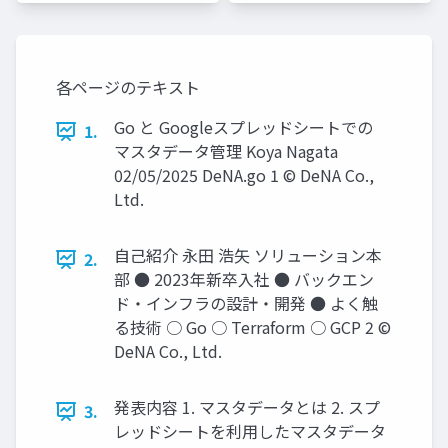
各ページのテキスト
Go と Googleスプレッドシートでの
1.
マスタデータ管理 Koya Nagata
02/05/2025 DeNA.go 1 © DeNA Co.,
Ltd.
⾃⼰紹介 永⽥ 浩⽮ ソリューション本
2.
部 ● 2023年新卒⼊社 ● バックエン
ド‧インフラの設計‧開発 ● よく触
る技術 ○ Go ○ Terraform ○ GCP 2 ©
DeNA Co., Ltd.
発表内容 1. マスタデータとは 2. スプ
3.
レッドシートを利⽤したマスタデータ