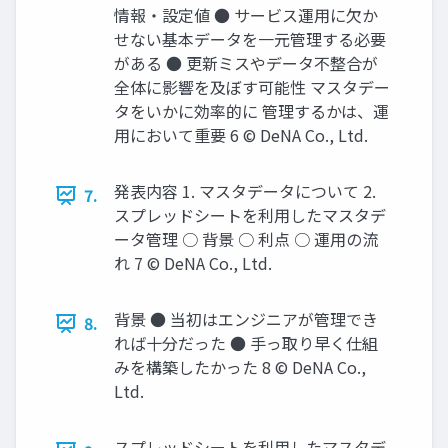
情報‧設定値 ● サービス運⽤に⽋か
せない基本データを⼀元管理する必要
がある ● 更新ミスやデータ不整合が
全体に影響を及ぼす可能性 マスタデー
タをいかに効率的に 管理するかは、運
⽤において重要 6 © DeNA Co., Ltd.
発表内容 1. マスタデータについて 2.
7.
スプレッドシートを利⽤したマスタデ
ータ管理 ○ 背景 ○ 利点 ○ 運⽤の流
れ 7 © DeNA Co., Ltd.
背景 ● 当初はエンジニアが管理でき
8.
れば⼗分だった ● ⼿っ取り早く仕組
みを構築したかった 8 © DeNA Co.,
Ltd.
スプレッドシートを利⽤したマスタデ