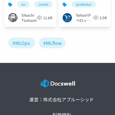
例 #sparktokyo
ios
coreml
iosdc
sparktokyo
mlops
mlflow
Shuichi
Yahoo!デ
11.6K
2.5K
Tsutsumi
ベロッパ
ーネット
ワーク
#MLOps
#MLflow
運営：株式会社アプルーシッド
利用規約