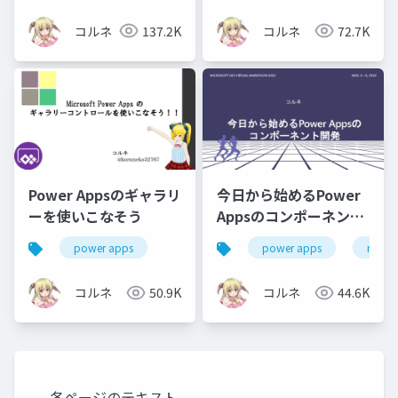
コルネ
137.2K
コルネ
72.7K
Power Appsのギャラリ
今日から始めるPower
ーを使いこなそう
Appsのコンポーネント
開発
power apps
power apps
m365
コルネ
50.9K
コルネ
44.6K
各ページのテキスト