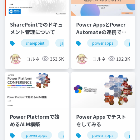
SharePointでのドキュ
Power AppsとPower
メント管理について
Automateの連携での
つまずきポイント
sharepoint
japanm365cc2024
power apps
ドキュメント管理
power
コルネ
353.5K
コルネ
192.3K
Power Platformで始
Power Apps でテスト
めるALM構築
をしてみる
power apps
power platform
power apps
jppc2023
power