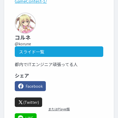
GameContest-1/
コルネ
@korune
スライド一覧
都内でITエンジニア頑張ってる人
シェア
Facebook
(Twitter)
またはPlayer版