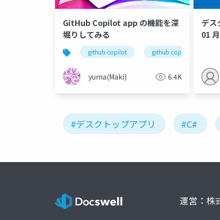
GitHub Copilot app の機能を深
デス
堀りしてみる
01 月
github copilot
github copilot app
yuma(Maki)
6.4K
#デスクトップアプリ
#C#
運営：株